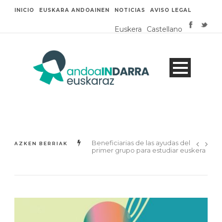
INICIO
EUSKARA ANDOAINEN
NOTICIAS
AVISO LEGAL
Euskera
Castellano
Beneficiarias de las ayudas del
Eusfera: del 8 al 17 de mayo en
AZKEN BERRIAK
primer grupo para estudiar euskera
Andoain