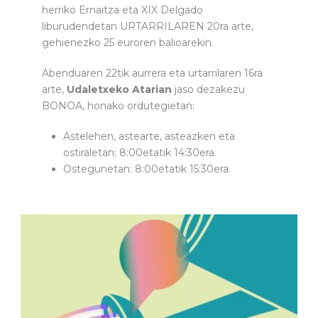
herriko Ernaitza eta XIX Delgado
liburudendetan URTARRILAREN 20ra arte,
gehienezko 25 euroren balioarekin.
Abenduaren 22tik aurrera eta urtarrilaren 16ra
arte,
Udaletxeko Atarian
jaso dezakezu
BONOA, honako ordutegietan:
Astelehen, astearte, asteazken eta
ostiraletan: 8:00etatik 14:30era.
Ostegunetan: 8:00etatik 15:30era.