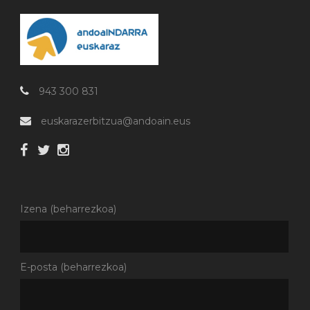
943 300 831
euskarazerbitzua@andoain.eus
Izena (beharrezkoa)
E-posta (beharrezkoa)