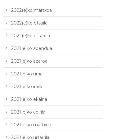
2022(e)ko martxoa
2022(e)ko otsaila
2022(e)ko urtarrila
2021(e)ko abendua
2021(e)ko azaroa
2021(e)ko urria
2021(e)ko iraila
2021(e)ko ekaina
2021(e)ko apirila
2021(e)ko martxoa
2021(e)ko urtarrila