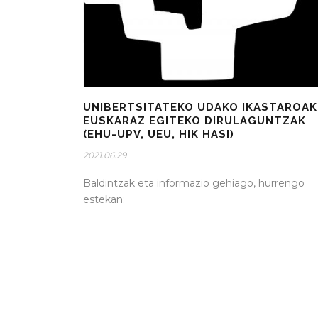
UNIBERTSITATEKO UDAKO IKASTAROAK
EUSKARAZ EGITEKO DIRULAGUNTZAK
(EHU-UPV, UEU, HIK HASI)
2021.06.29
Baldintzak eta informazio gehiago, hurrengo
estekan: