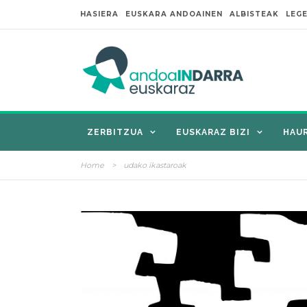
HASIERA
EUSKARA ANDOAINEN
ALBISTEAK
LEG
ZERBITZUA
EUSKARAZ BIZI
HAU
Home
>
udako ikastaroak