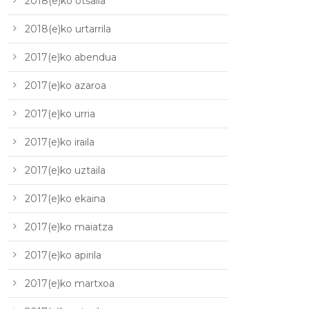
2018(e)ko otsaila
2018(e)ko urtarrila
2017(e)ko abendua
2017(e)ko azaroa
2017(e)ko urria
2017(e)ko iraila
2017(e)ko uztaila
2017(e)ko ekaina
2017(e)ko maiatza
2017(e)ko apirila
2017(e)ko martxoa