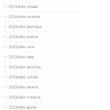
2024(e)ko otsaila
2024(e)ko urtarrila
2023(e)ko abendua
2023(e)ko azaroa
2023(e)ko urria
2023(e)ko iraila
2023(e)ko abuztua
2023(e)ko uztaila
2023(e)ko ekaina
2023(e)ko maiatza
2023(e)ko apirila