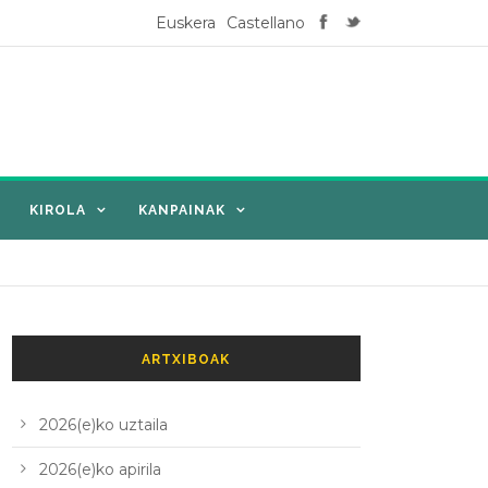
Euskera
Castellano
KIROLA
KANPAINAK
ARTXIBOAK
2026(e)ko uztaila
2026(e)ko apirila