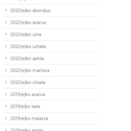
2020(e)ko abendua
2020(e)ko azaroa
2020(e)ko urria
2020(e)ko uztaila
2020(e)ko apirila
2020(e)ko martxoa
2020(e)ko otsaila
2019(e)ko azaroa
2019(e)ko iraila
2019(e)ko maiatza
2019(e)ko apirila