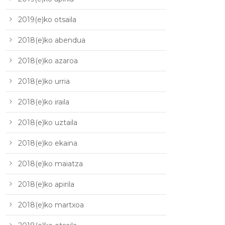
2019(e)ko otsaila
2018(e)ko abendua
2018(e)ko azaroa
2018(e)ko urria
2018(e)ko iraila
2018(e)ko uztaila
2018(e)ko ekaina
2018(e)ko maiatza
2018(e)ko apirila
2018(e)ko martxoa