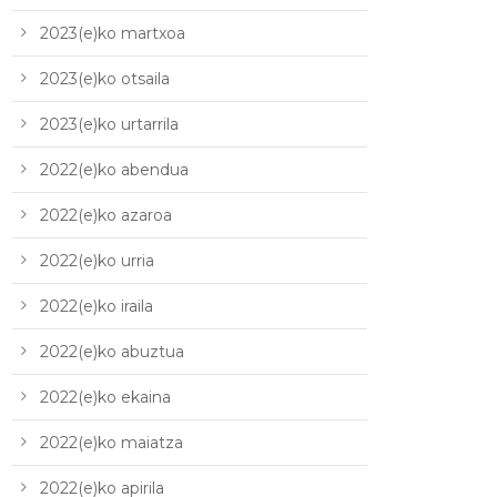
2023(e)ko martxoa
2023(e)ko otsaila
2023(e)ko urtarrila
2022(e)ko abendua
2022(e)ko azaroa
2022(e)ko urria
2022(e)ko iraila
2022(e)ko abuztua
2022(e)ko ekaina
2022(e)ko maiatza
2022(e)ko apirila