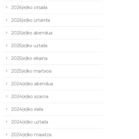
2026(e)ko otsaila
2026(e)ko urtarrila
2025(e)ko abendua
2025(e)ko uztaila
2025(e)ko ekaina
2025(e)ko martxoa
2024(e)ko abendua
2024(e)ko azaroa
2024(e)ko iraila
2024(e)ko uztaila
2024(e)ko maiatza