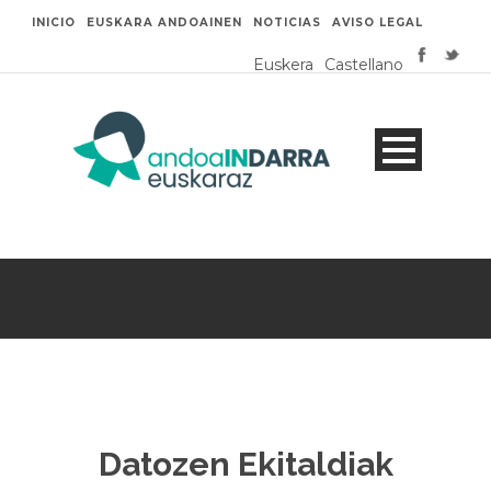
INICIO
EUSKARA ANDOAINEN
NOTICIAS
AVISO LEGAL
Euskera
Castellano
Datozen Ekitaldiak