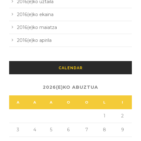
2016(e)ko uztaila
2016(e)ko ekaina
2016(e)ko maiatza
2016(e)ko apirila
CALENDAR
2026(E)KO ABUZTUA
A
A
A
O
O
L
I
1
2
3
4
5
6
7
8
9