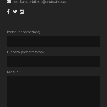
euskarazerbitzua@andoain.eus
Izena (beharrezkoa)
E-posta (beharrezkoa)
Mezua