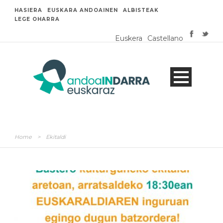
HASIERA
EUSKARA ANDOAINEN
ALBISTEAK
LEGE OHARRA
Euskera
Castellano
Home
>
Ekitaldi