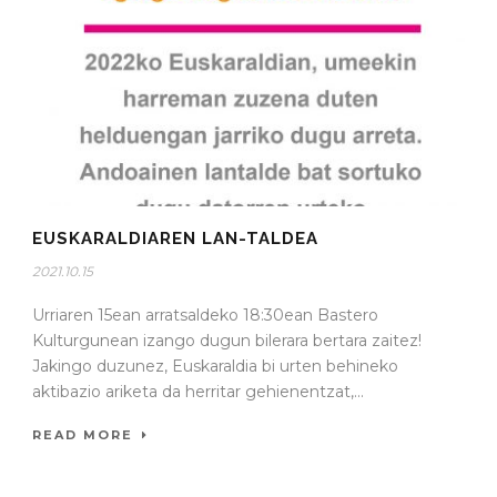
EUSKARALDIAREN LAN-TALDEA
2021.10.15
Urriaren 15ean arratsaldeko 18:30ean Bastero
Kulturgunean izango dugun bilerara bertara zaitez!
Jakingo duzunez, Euskaraldia bi urten behineko
aktibazio ariketa da herritar gehienentzat,...
READ MORE