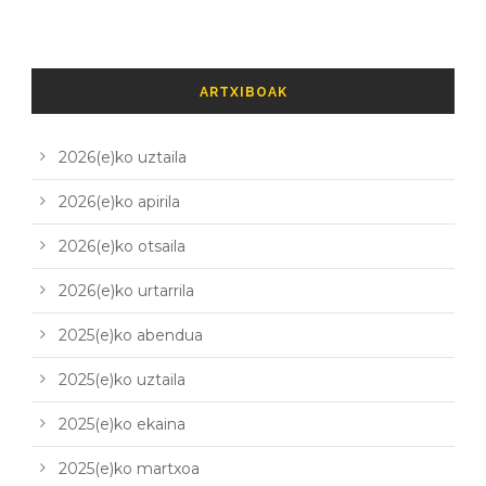
ARTXIBOAK
2026(e)ko uztaila
2026(e)ko apirila
2026(e)ko otsaila
2026(e)ko urtarrila
2025(e)ko abendua
2025(e)ko uztaila
2025(e)ko ekaina
2025(e)ko martxoa