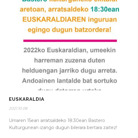
EUSKARALDIA
2021.10.08
Urriaren 15ean arratsaldeko 18:30ean Bastero
Kulturgunean izango dugun bilerara bertara zaitez!