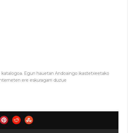
katalogoa. Egun hauetan Andoaingo ikastetxeetako
interneten ere eskuragarri duzue