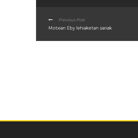
Previous Post
Motxian Eby lehiaketan sariak