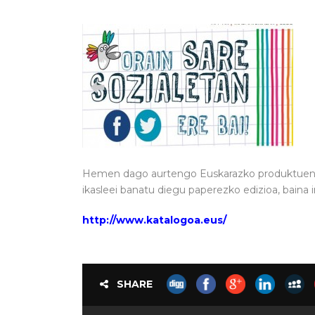
Hemen dago aurtengo Euskarazko produktuen 
ikasleei banatu diegu paperezko edizioa, baina 
http://www.katalogoa.eus
/
SHARE