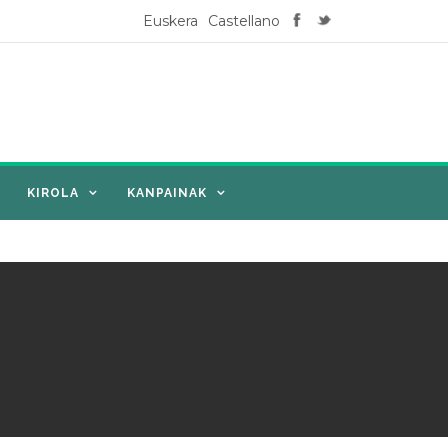
Euskera
Castellano
KIROLA
KANPAINAK