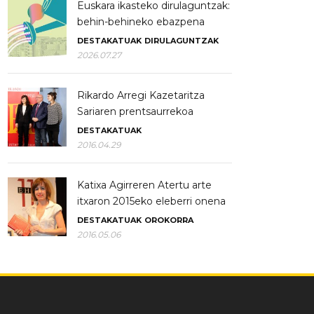
Euskara ikasteko dirulaguntzak:
behin-behineko ebazpena
DESTAKATUAK
DIRULAGUNTZAK
2026.07.27
Rikardo Arregi Kazetaritza
Sariaren prentsaurrekoa
DESTAKATUAK
2016.04.29
Katixa Agirreren Atertu arte
itxaron 2015eko eleberri onena
DESTAKATUAK
OROKORRA
2016.05.06