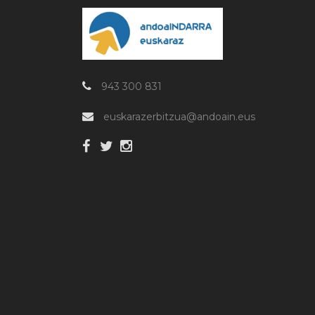
943 300 831
euskarazerbitzua@andoain.eus