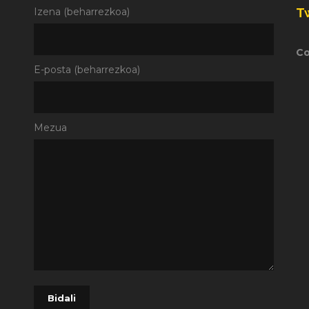
T
Izena (beharrezkoa)
Co
E-posta (beharrezkoa)
Mezua