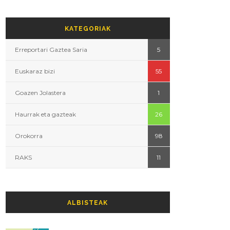
KATEGORIAK
Erreportari Gaztea Saria
5
Euskaraz bizi
55
Goazen Jolastera
1
Haurrak eta gazteak
26
Orokorra
98
RAKS
11
ALBISTEAK