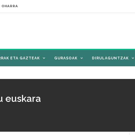
E OHARRA
RRAK ETA GAZTEAK
GURASOAK
DIRULAGUNTZAK
u euskara