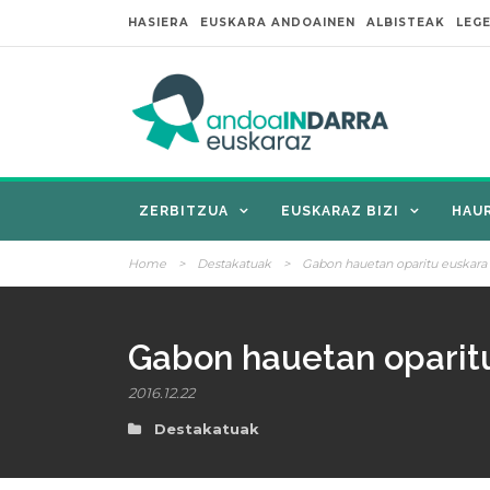
HASIERA
EUSKARA ANDOAINEN
ALBISTEAK
LEG
ZERBITZUA
EUSKARAZ BIZI
HAU
Home
>
Destakatuak
>
Gabon hauetan oparitu euskara
Gabon hauetan oparit
2016.12.22
Destakatuak