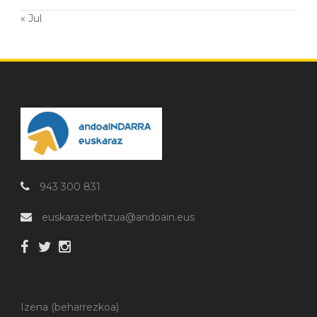
« Jul
943 300 831
euskarazerbitzua@andoain.eus
Izena (beharrezkoa)