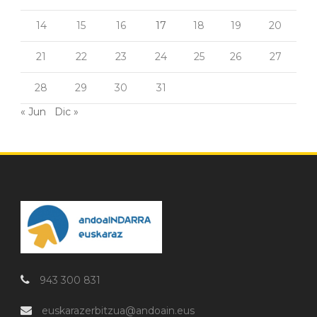
14
15
16
17
18
19
20
21
22
23
24
25
26
27
28
29
30
31
« Jun
Dic »
943 300 831
euskarazerbitzua@andoain.eus