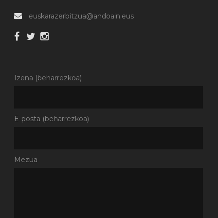
euskarazerbitzua@andoain.eus
Izena (beharrezkoa)
E-posta (beharrezkoa)
Mezua