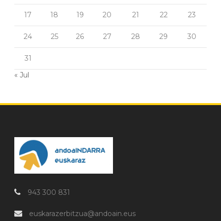
17
18
19
20
21
22
23
24
25
26
27
28
29
30
31
« Jul
943 300 831
euskarazerbitzua@andoain.eus