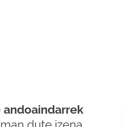
0 andoaindarrek
man dute izena.