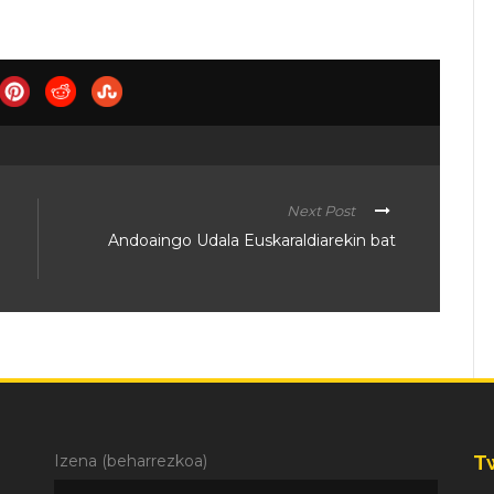
Next Post
Andoaingo Udala Euskaraldiarekin bat
T
Izena (beharrezkoa)