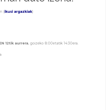
n (
ikusi argazkiak
)
N 12tik
aurrera
, goizeko 8:00etatik 14:30era.
a