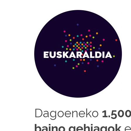
Dagoeneko
1.50
baino gehiagok
e