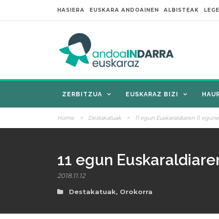
HASIERA
EUSKARA ANDOAINEN
ALBISTEAK
LEG
ZERBITZUA
EUSKARAZ BIZI
HAU
Home
>
Destakatuak
>
11 egun Euskaraldiaren 11 egune
11 egun Euskaraldiare
2018.11.12
Destakatuak
,
Orokorra