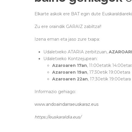
Elkarte askok ere BAT egin dute Euskaraldiareki
Zu ere oraindik GARAIZ zabiltza!!
Izena eman eta jaso zure txapa:
Udaletxeko ATARIA zerbitzuan,
AZAROARE
Udaletxeko Kontzejupean:
Azaroaren 17an
, 11:00etatik 14:00etar
Azaroaren 19an
, 17:30etik 19:00etara
Azaroaren 22an
, 17:30etik 19:00etara
Informazio gehiago:
www.andoaindarraeuskaraz.eus
https://euskaraldia.eus/