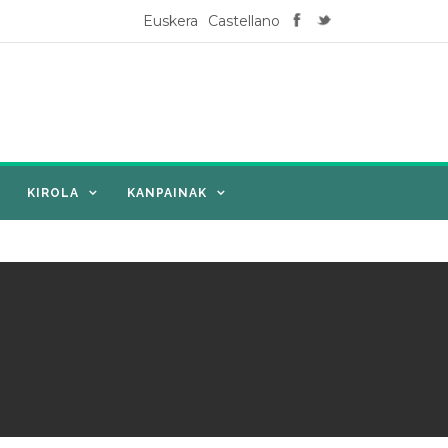
Euskera
Castellano
KIROLA
KANPAINAK