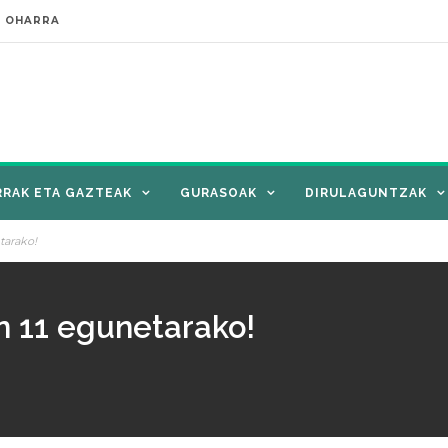
E OHARRA
RRAK ETA GAZTEAK
GURASOAK
DIRULAGUNTZAK
tarako!
n 11 egunetarako!