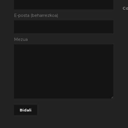
Co
E-posta (beharrezkoa)
Mezua