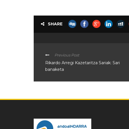
SHARE
Previous Post
Rikardo Arregi Kazetaritza Sariak: Sari
banaketa