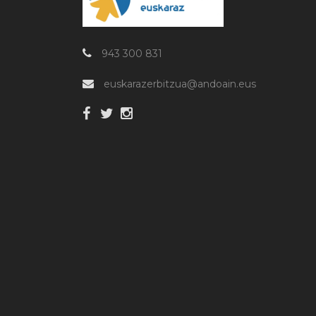
943 300 831
euskarazerbitzua@andoain.eus