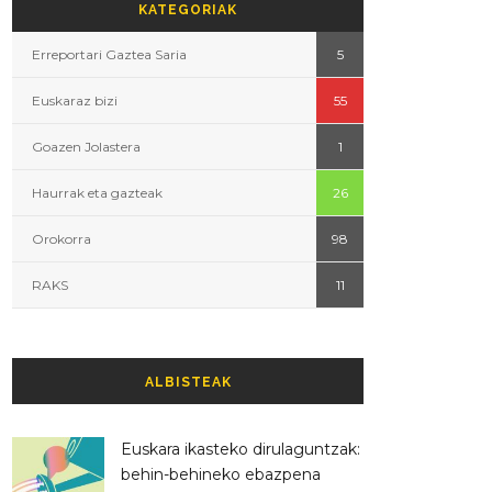
KATEGORIAK
Erreportari Gaztea Saria
5
Euskaraz bizi
55
Goazen Jolastera
1
Haurrak eta gazteak
26
Orokorra
98
RAKS
11
ALBISTEAK
Euskara ikasteko dirulaguntzak:
behin-behineko ebazpena