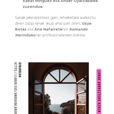
Xabat Minguez eta Ander Oyarzabalek
zuzendua.
Sariak jakinarazteaz gain, lehiaketara aurkeztu
diren zazpi lanak ikusi ahal izan ziren,
Uxue
Botas
eta
Ane Nafarrete
ren
Komando
Marmitako
lan profesionalarekin batera.