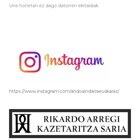
Une honetan ez dago datorren ekitaldiak.
https://www.instagram.com/andoaindarraeuskaraz/