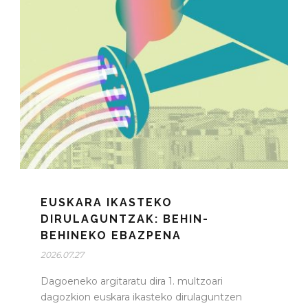
EUSKARA IKASTEKO
DIRULAGUNTZAK: BEHIN-
BEHINEKO EBAZPENA
2026.07.27
Dagoeneko argitaratu dira 1. multzoari
dagozkion euskara ikasteko dirulaguntzen