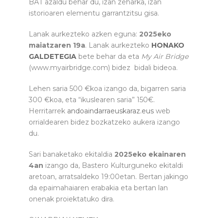
BAT azaldu behar du, izan zeharka, izan
istorioaren elementu garrantzitsu gisa.
Lanak aurkezteko azken eguna:
2025eko
maiatzaren 19a
. Lanak aurkezteko
HONAKO
GALDETEGIA
bete behar da eta
My Air Bridge
(www.myairbridge.com) bidez bidali bideoa.
Lehen saria 500 €koa izango da, bigarren saria
300 €koa, eta “ikuslearen saria” 150€.
Herritarrek
andoaindarraeuskaraz.eus
web
orrialdearen bidez bozkatzeko aukera izango
du.
Sari banaketako ekitaldia
2025eko ekainaren
4an
izango da, Bastero Kulturguneko ekitaldi
aretoan, arratsaldeko 19:00etan. Bertan jakingo
da epaimahaiaren erabakia eta bertan lan
onenak proiektatuko dira.