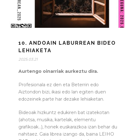
10. ANDOAIN LABURREAN BIDEO
LEHIAKETA
2025.03.21
Aurtengo oinarriak aurkeztu dira.
Profesionala ez den eta Beterrin edo
Aiztondon bizi, ikasi edo lan egiten duen
edozeinek parte har dezake lehiaketan.
Bideoak hizkuntz edukiren bat izatekotan
(ahotsa, musika, kartelak, elementu
grafikoak…), honek euskarazkoa izan behar du
nahitaez. Gaia librea izango da, baina LEIHO