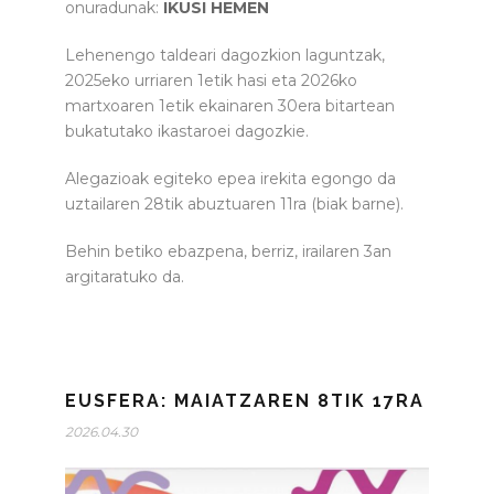
onuradunak:
IKUSI HEMEN
Lehenengo taldeari dagozkion laguntzak,
2025eko urriaren 1etik hasi eta 2026ko
martxoaren 1etik ekainaren 30era bitartean
bukatutako ikastaroei dagozkie.
Alegazioak egiteko epea irekita egongo da
uztailaren 28tik abuztuaren 11ra (biak barne).
Behin betiko ebazpena, berriz, irailaren 3an
argitaratuko da.
EUSFERA: MAIATZAREN 8TIK 17RA
2026.04.30