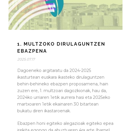
1. MULTZOKO DIRULAGUNTZEN
EBAZPENA
2025.07.17
Dagoeneko argitaratu da 2024-2025
ikasturtean euskara ikasteko dirulaguntzen
behin-behineko ebazpen proposamena, hain
zuzen ere, 1. multzoari dagozkionak, hau da,
2024ko urriaren 1etik aurrera hasi eta 2025eko
martxoaren 1etik ekainaren 30 bitartean
bukatu diren ikastaroenak.
Ebazpen honi egiteko alegazioak egiteko epea
irekita egongo da abuztuaren 4ra arte (barne)