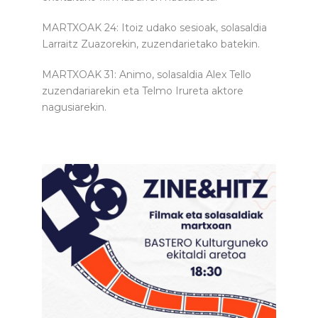
MARTXOAK 24: Itoiz udako sesioak, solasaldia
Larraitz Zuazorekin, zuzendarietako batekin.
MARTXOAK 31: Animo, solasaldia Alex Tello
zuzendariarekin eta Telmo Irureta aktore
nagusiarekin.