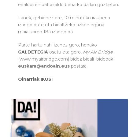
erraldoiren bat azaldu beharko da lan guztietan.
Lanek, gehienez ere, 10 minutuko iraupena
izango dute eta bidaltzeko azken eguna
maiatzaren 18a izango da.
Parte hartu nahi izanez gero, honako
GALDETEGIA
osatu eta gero,
My Air Bridge
(www.myairbridge.com) bidez bidali bideoak
euskara@andoain.eus
postara.
Oinarriak IKUSI