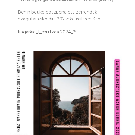
Behin betiko ebazpena eta zerrendak
ezagutaraziko dira 2025eko irailaren 3an.
Iragarkia_1_multzoa 2024_25