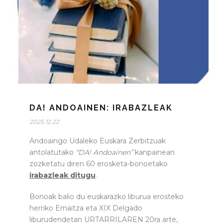
DA! ANDOAINEN: IRABAZLEAK
2025.12.22
Andoaingo Udaleko Euskara Zerbitzuak
antolatutako
“DA! Andoainen”
kanpainean
zozketatu diren 60 erosketa-bonoetako
irabazleak ditugu
.
Bonoak balio du euskarazko liburua erosteko
herriko Ernaitza eta XIX Delgado
liburudendetan URTARRILAREN 20ra arte,