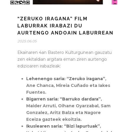
“ZERUKO IRAGANA” FILM
LABURRAK IRABAZI DU
AURTENGO ANDOAIN LABURREAN
2025.06.05
Ekainaren 4an Bastero Kulturgunean gauzatu
zen ekitaldian argitara eman ziren aurtengo
edizioaren irabazleak:
Lehenengo saria: “Zeruko iragana”
,
Ane Chanca, Mireia Cuñado eta Iakes
Fuentes.
Bigarren saria: “Barruko dardara”
,
Maider Arruti, Oihane Oyarzabal, Sam
Gonzalez, Aritz Balza eta Nagore
Eceiza gazteek ekoitzia.
Ikuslearen saria: “Bizi lapurtuak”
,