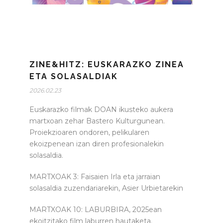
ZINE&HITZ: EUSKARAZKO ZINEA
ETA SOLASALDIAK
2026.02.23
Euskarazko filmak DOAN ikusteko aukera
martxoan zehar Bastero Kulturgunean.
Proiekzioaren ondoren, pelikularen
ekoizpenean izan diren profesionalekin
solasaldia.
MARTXOAK 3: Faisaien Irla eta jarraian
solasaldia zuzendariarekin, Asier Urbietarekin
MARTXOAK 10: LABURBIRA, 2025ean
ekoitzitako film laburren hautaketa.