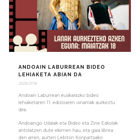
ANDOAIN LABURREAN BIDEO
LEHIAKETA ABIAN DA
2026.01.16
Andoain Laburrean euskarazko bideo
lehiaketaren 11. edizioaren oinarriak aurkeztu
dira.
Andoaingo Udalak eta Bideo eta Zine Eskolak
antolatzen dute ekimen hau, eta gaia librea
den arren, aurten Lebiton Konpartsako