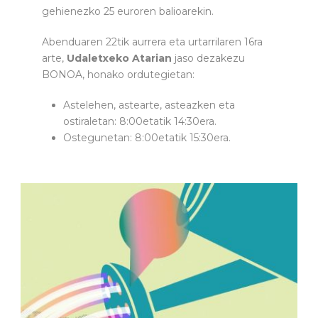
gehienezko 25 euroren balioarekin.
Abenduaren 22tik aurrera eta urtarrilaren 16ra
arte,
Udaletxeko Atarian
jaso dezakezu
BONOA, honako ordutegietan:
Astelehen, astearte, asteazken eta
ostiraletan: 8:00etatik 14:30era.
Ostegunetan: 8:00etatik 15:30era.