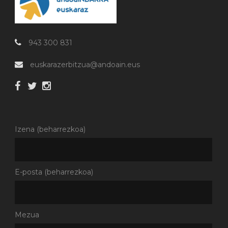
943 300 831
euskarazerbitzua@andoain.eus
Izena (beharrezkoa)
E-posta (beharrezkoa)
Mezua