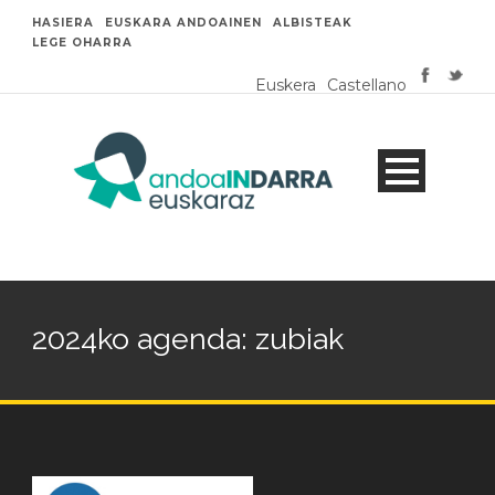
HASIERA
EUSKARA ANDOAINEN
ALBISTEAK
LEGE OHARRA
Euskera
Castellano
2024ko agenda: zubiak