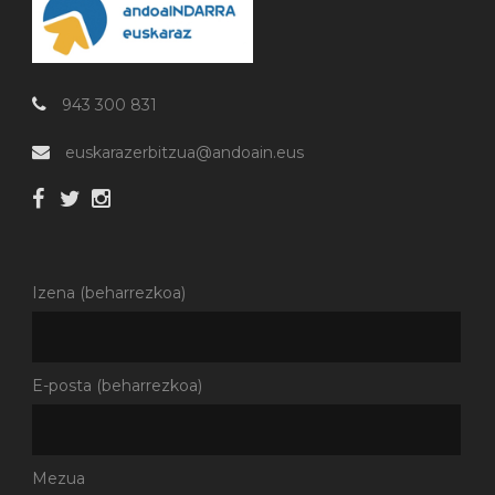
943 300 831
euskarazerbitzua@andoain.eus
Izena (beharrezkoa)
E-posta (beharrezkoa)
Mezua