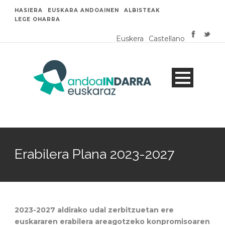
HASIERA
EUSKARA ANDOAINEN
ALBISTEAK
LEGE OHARRA
Euskera
Castellano
Erabilera Plana 2023-2027
2023-2027 aldirako udal zerbitzuetan ere
euskararen erabilera areagotzeko konpromisoaren