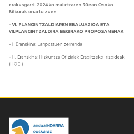
erakusgarri, 2024ko maiatzaren 30ean Osoko
Bilkurak onartu zuen
– VI. PLANGINTZALDIAREN EBALUAZIOA ETA
VII.PLANGINTZALDIRA BEGIRAKO PROPOSAMENAK
–
I. Eranskina: Lanpostuen zerrenda
–
II. Eranskina: Hizkuntza Ofizialak Erabiltzeko Irizpideak
(HOEI)