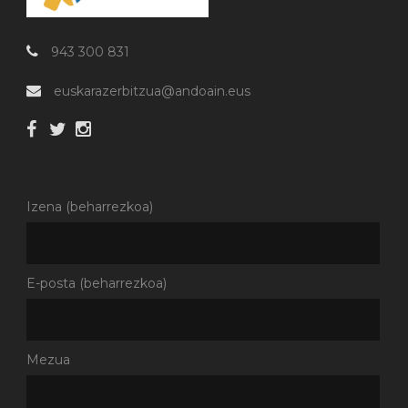
943 300 831
euskarazerbitzua@andoain.eus
Izena (beharrezkoa)
E-posta (beharrezkoa)
Mezua