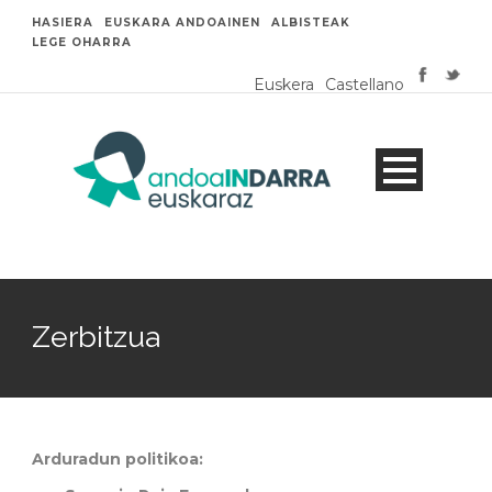
HASIERA
EUSKARA ANDOAINEN
ALBISTEAK
LEGE OHARRA
Euskera
Castellano
Zerbitzua
Arduradun politikoa: