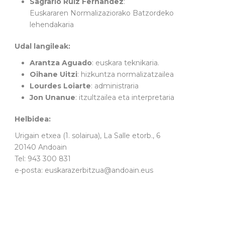
Sagrario Ruiz Fernandez
:
Euskararen Normalizaziorako Batzordeko
lehendakaria
Udal langileak:
Arantza Aguado
: euskara teknikaria.
Oihane Uitzi
: hizkuntza normalizatzailea
Lourdes Loiarte
: administraria
Jon Unanue
: itzultzailea eta interpretaria
Helbidea:
Urigain etxea (1. solairua), La Salle etorb., 6
20140 Andoain
Tel: 943 300 831
e-posta: euskarazerbitzua@andoain.eus