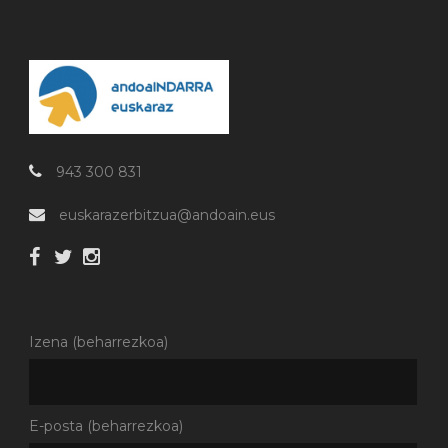
943 300 831
euskarazerbitzua@andoain.eus
Izena (beharrezkoa)
E-posta (beharrezkoa)