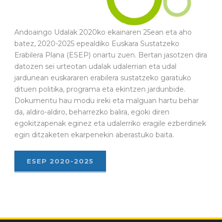
Andoaingo Udalak 2020ko ekainaren 25ean eta aho
batez, 2020-2025 epealdiko Euskara Sustatzeko
Erabilera Plana (ESEP) onartu zuen. Bertan jasotzen dira
datozen sei urteotan udalak udalerrian eta udal
jardunean euskararen erabilera sustatzeko garatuko
dituen politika, programa eta ekintzen jardunbide.
Dokumentu hau modu ireki eta malguan hartu behar
da, aldiro-aldiro, beharrezko balira, egoki diren
egokitzapenak eginez eta udalerriko eragile ezberdinek
egin ditzaketen ekarpenekin aberastuko baita.
ESEP 2020-2025