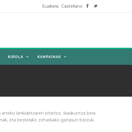
Euskera
Castellano
KIROLA
KANPAINAK
arteko lankidetzaren bitartez. Ikaskuntza bera
ionak, eta bestelako zeharkako gaitasun batzuk.