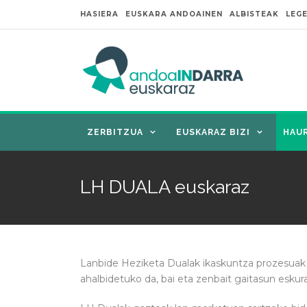
HASIERA
EUSKARA ANDOAINEN
ALBISTEAK
LEG
ZERBITZUA
EUSKARAZ BIZI
HAU
LH DUALA euskaraz
Lanbide Heziketa Dualak ikaskuntza prozesuak k
ahalbidetuko da, bai eta zenbait gaitasun eskur