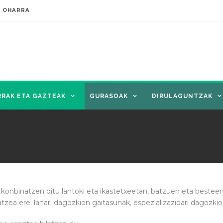
E OHARRA
RRAK ETA GAZTEAK
GURASOAK
DIRULAGUNTZAK
onbinatzen ditu lantoki eta ikastetxeetan, batzuen eta besteen 
atzea ere: lanari dagozkion gaitasunak, espezializazioari dagozk