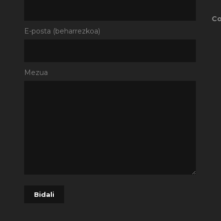
Co
E-posta (beharrezkoa)
Mezua