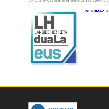
LH Dualak gazteak lan-merkatuan sartzeko bide
INFORMAZIO