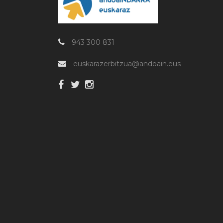
943 300 831
euskarazerbitzua@andoain.eus