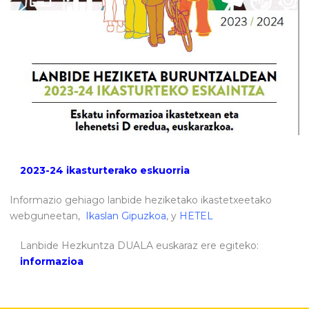
2023-24 ikasturterako eskuorria
Informazio gehiago lanbide heziketako ikastetxeetako
webguneetan,
Ikaslan Gipuzkoa
, y
HETEL
Lanbide Hezkuntza DUALA euskaraz ere egiteko:
informazioa