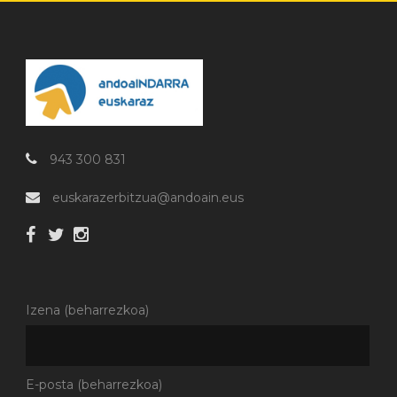
943 300 831
euskarazerbitzua@andoain.eus
Izena (beharrezkoa)
E-posta (beharrezkoa)