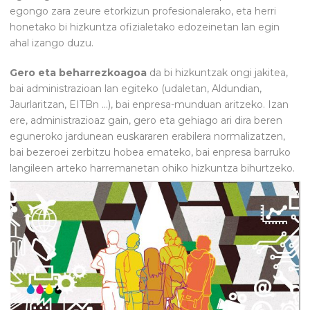
egongo zara zeure etorkizun profesionalerako, eta herri
honetako bi hizkuntza ofizialetako edozeinetan lan egin
ahal izango duzu.
Gero eta beharrezkoagoa
da bi hizkuntzak ongi jakitea,
bai administrazioan lan egiteko (udaletan, Aldundian,
Jaurlaritzan, EITBn …), bai enpresa-munduan aritzeko. Izan
ere, administrazioaz gain, gero eta gehiago ari dira beren
eguneroko jardunean euskararen erabilera normalizatzen,
bai bezeroei zerbitzu hobea emateko, bai enpresa barruko
langileen arteko harremanetan ohiko hizkuntza bihurtzeko.