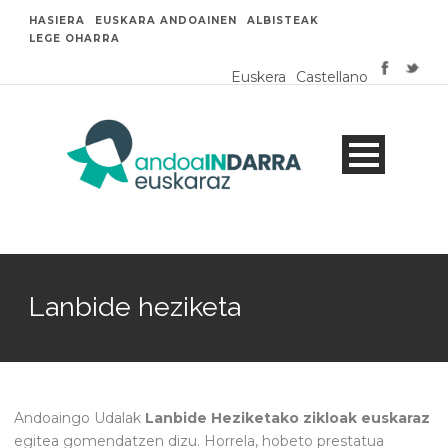
HASIERA
EUSKARA ANDOAINEN
ALBISTEAK
LEGE OHARRA
Euskera
Castellano
Lanbide heziketa
Andoaingo Udalak
Lanbide Heziketako zikloak
euskaraz
egitea gomendatzen dizu. Horrela, hobeto prestatua