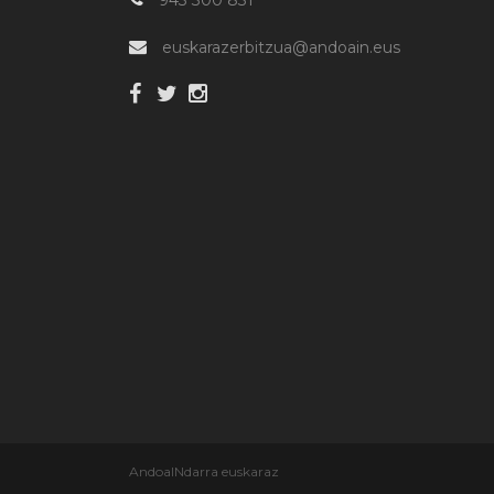
euskarazerbitzua@andoain.eus
AndoaINdarra euskaraz