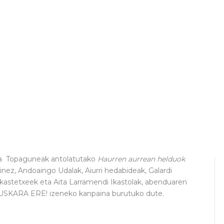
ta Topaguneak antolatutako
Haurren aurrean helduok
nez, Andoaingo Udalak, Aiurri hedabideak, Galardi
ikastetxeek eta Aita Larramendi Ikastolak, abenduaren
SKARA ERE! izeneko kanpaina burutuko dute.