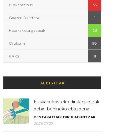
Euskaraz bizi
55
Goazen Jolastera
1
Haurrak eta gazteak
26
Orokorra
98
RAKS
11
ALBISTEAK
Euskara ikasteko dirulaguntzak:
behin-behineko ebazpena
DESTAKATUAK
DIRULAGUNTZAK
2026.07.27