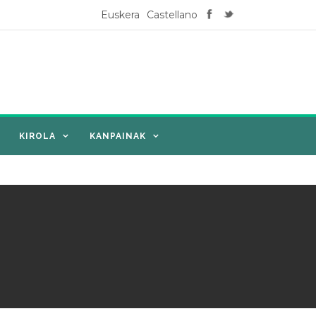
Euskera
Castellano
KIROLA
KANPAINAK