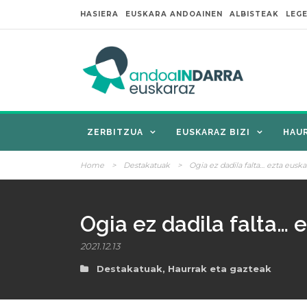
HASIERA
EUSKARA ANDOAINEN
ALBISTEAK
LEG
ZERBITZUA
EUSKARAZ BIZI
HAU
Home
>
Destakatuak
>
Ogia ez dadila falta… ezta euska
Ogia ez dadila falta… 
2021.12.13
Destakatuak
,
Haurrak eta gazteak