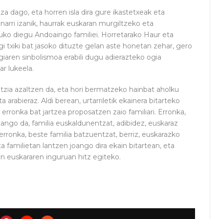
za dago, eta horren isla dira gure ikastetxeak eta
narri izanik, haurrak euskaran murgiltzeko eta
uko diegu Andoaingo familiei. Horretarako Haur eta
 txiki bat jasoko dituzte gelan aste honetan zehar, gero
iaren sinbolismoa erabili dugu adierazteko ogia
r lukeela.
tzia azaltzen da, eta hori bermatzeko hainbat aholku
a arabieraz. Aldi berean, urtarriletik ekainera bitarteko
erronka bat jartzea proposatzen zaio familiari. Erronka,
zango da, familia euskaldunentzat, adibidez, euskaraz
erronka, beste familia batzuentzat, berriz, euskarazko
a familietan lantzen joango dira ekain bitartean, eta
an euskararen inguruan hitz egiteko.