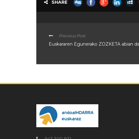
SHARE
Previous Post
Euskararen Egunerako ZOZKETA abian da
943 300 831