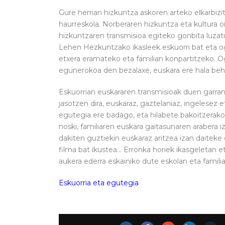
Gure herrian hizkuntza askoren arteko elkarbizit
haurreskola. Norberaren hizkuntza eta kultura oi
hizkuntzaren transmisioa egiteko gonbita luzat
Lehen Hezkuntzako ikasleek eskuorri bat eta ogi
etxera eramateko eta familian konpartitzeko. Og
egunerokoa den bezalaxe, euskara ere hala beha
Eskuorrian euskararen transmisioak duen garran
jasotzen dira, euskaraz, gaztelaniaz, ingelesez et
egutegia ere badago, eta hilabete bakoitzerako 
noski, familiaren euskara gaitasunaren arabera i
dakiten guztiekin euskaraz aritzea izan daiteke 
filma bat ikustea… Erronka horiek ikasgeletan et
aukera ederra eskainiko dute eskolan eta famili
Eskuorria eta egutegia