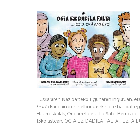
Euskararen Nazioarteko Egunaren inguruan, e
heldu
kanpainaren helburuarekin ere bat bat egi
Haurreskolak, Ondarreta eta La Salle-Berrozpe 
13ko astean, OGIA EZ DADILA FALTA… EZTA EU