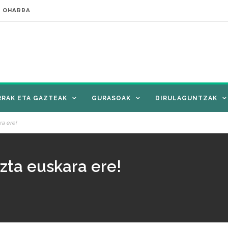
E OHARRA
RRAK ETA GAZTEAK
GURASOAK
DIRULAGUNTZAK
ra ere!
ezta euskara ere!