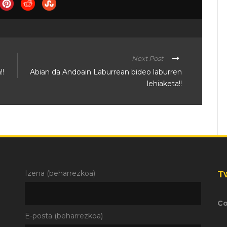
Next Post
!!
Abian da Andoain Laburrean bideo laburren
lehiaketa!!
T
Izena (beharrezkoa)
Co
E-posta (beharrezkoa)