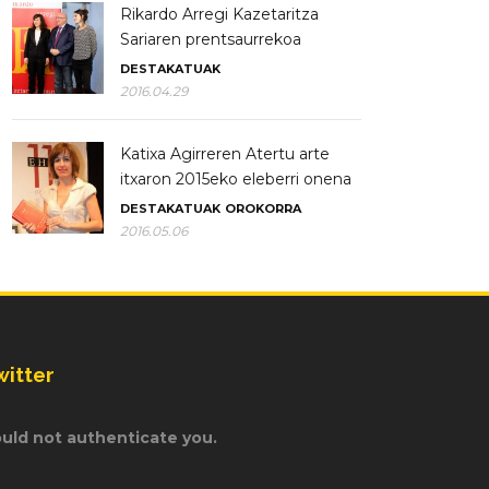
Rikardo Arregi Kazetaritza
Sariaren prentsaurrekoa
DESTAKATUAK
2016.04.29
Katixa Agirreren Atertu arte
itxaron 2015eko eleberri onena
DESTAKATUAK
OROKORRA
2016.05.06
witter
uld not authenticate you.