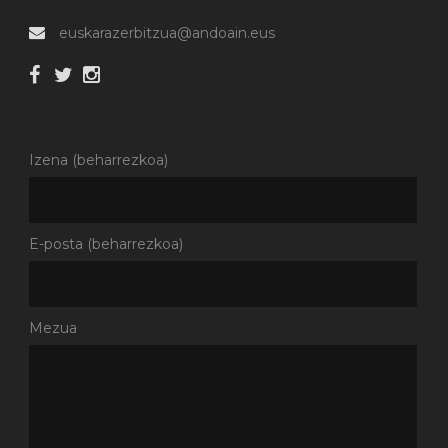
euskarazerbitzua@andoain.eus
Izena (beharrezkoa)
E-posta (beharrezkoa)
Mezua