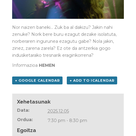
Nor naizen baneki… Zuk ba al dakizu? Jakin nahi
zenuke? Nork bere buru ezagut dezake isolatuta,
norberaren ingurunea ezagutu gabe? Nola jakin,
zinez, zarena zarela? Ez ote da antzerkia gogo
indusketarako tresnarik eraginkorrena?
Informazioa
HEMEN
+ GOOGLE CALENDAR
+ ADD TO ICALENDAR
Xehetasunak
Data:
2025.12.05
Ordua:
7:30 pm - 8:30 pm
Egoitza