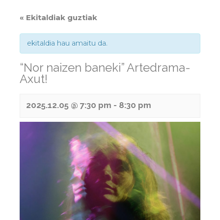
« Ekitaldiak guztiak
ekitaldia hau amaitu da.
“Nor naizen baneki” Artedrama-
Axut!
2025.12.05 @ 7:30 pm
-
8:30 pm