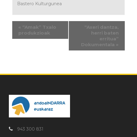
Bastero Kulturgunea
«
“Amak” Txalo
“Axeri dantza,
produkzioak
herri baten
erritua”
Dokumentala
»
943 300 831