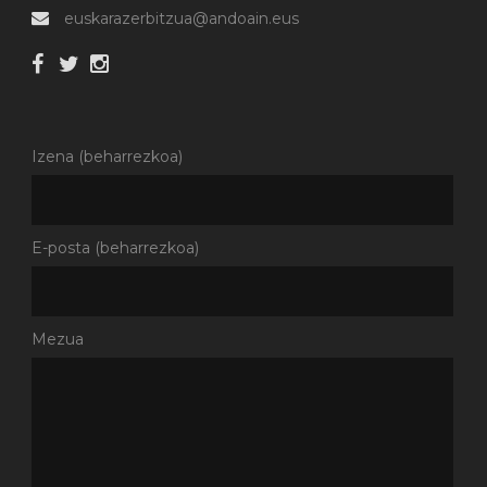
euskarazerbitzua@andoain.eus
Izena (beharrezkoa)
E-posta (beharrezkoa)
Mezua