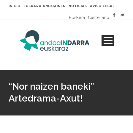
INICIO
EUSKARA ANDOAINEN
NOTICIAS
AVISO LEGAL
Euskera
Castellano
“Nor naizen baneki”
Artedrama-Axut!