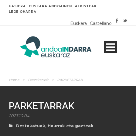
HASIERA
EUSKARA ANDOAINEN
ALBISTEAK
LEGE OHARRA
Euskera
Castellano
Home
>
Destakatuak
>
PARKETARRAK
PARKETARRAK
2023.10.04
Destakatuak
,
Haurrak eta gazteak