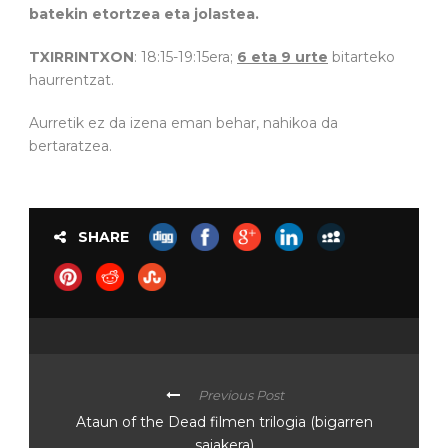
batekin etortzea eta jolastea.
TXIRRINTXON
: 18:15-19:15era;
6 eta 9
urte
bitarteko
haurrentzat.
Aurretik ez da izena eman behar, nahikoa da
bertaratzea.
SHARE
Previous Post
Ataun of the Dead filmen trilogia (bigarren
saiakera)