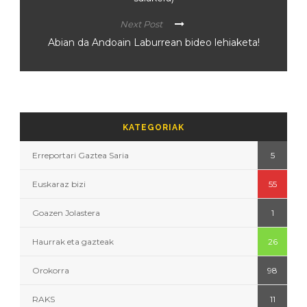
Next Post
Abian da Andoain Laburrean bideo lehiaketa!
KATEGORIAK
Erreportari Gaztea Saria
5
Euskaraz bizi
55
Goazen Jolastera
1
Haurrak eta gazteak
26
Orokorra
98
RAKS
11