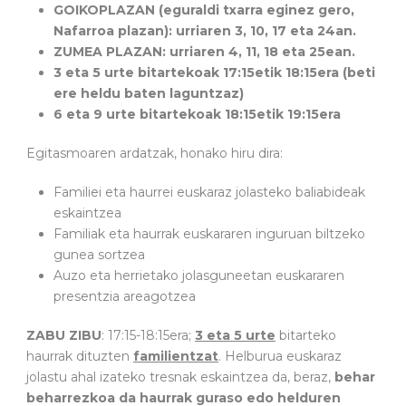
GOIKOPLAZAN (eguraldi txarra eginez gero,
Nafarroa plazan): urriaren 3, 10, 17 eta 24an.
ZUMEA PLAZAN: urriaren 4, 11, 18 eta 25ean.
3 eta 5 urte bitartekoak 17:15etik 18:15era (beti
ere heldu baten laguntzaz)
6 eta 9 urte bitartekoak 18:15etik 19:15era
Egitasmoaren ardatzak, honako hiru dira:
Familiei eta haurrei euskaraz jolasteko baliabideak
eskaintzea
Familiak eta haurrak euskararen inguruan biltzeko
gunea sortzea
Auzo eta herrietako jolasguneetan euskararen
presentzia areagotzea
ZABU ZIBU
: 17:15-18:15era;
3 eta 5 urte
bitarteko
haurrak dituzten
familientzat
. Helburua euskaraz
jolastu ahal izateko tresnak eskaintzea da, beraz,
behar
beharrezkoa da haurrak guraso edo helduren