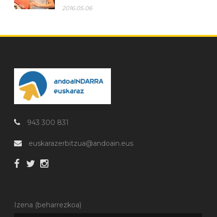
2016.05.06
943 300 831
euskarazerbitzua@andoain.eus
Izena (beharrezkoa)