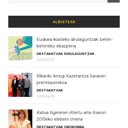
ALBISTEAK
Euskara ikasteko dirulaguntzak: behin-
behineko ebazpena
DESTAKATUAK
DIRULAGUNTZAK
2026.07.27
Rikardo Arregi Kazetaritza Sariaren
prentsaurrekoa
DESTAKATUAK
2016.04.29
Katixa Agirreren Atertu arte itxaron
2015eko eleberri onena
DESTAKATUAK
OROKORRA