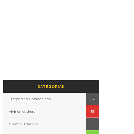
KATEGORIAK
Erreportari Gaztea Saria
5
Vivir en euskera
55
Goazen Jolastera
1