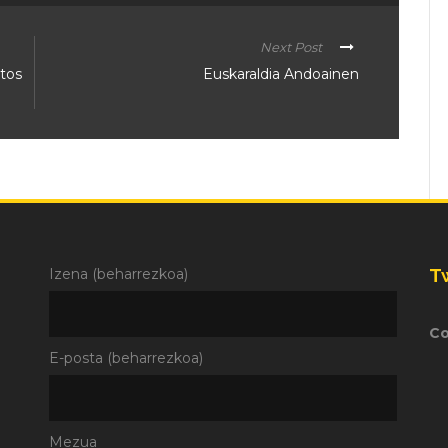
Next Post
ntos
Euskaraldia Andoainen
T
Izena (beharrezkoa)
Co
E-posta (beharrezkoa)
Mezua