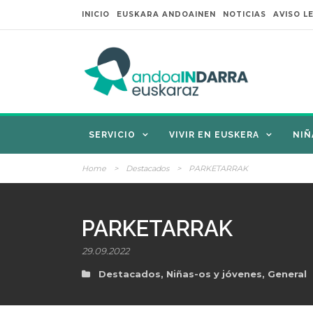
INICIO
EUSKARA ANDOAINEN
NOTICIAS
AVISO L
SERVICIO
VIVIR EN EUSKERA
NIÑ
Home
>
Destacados
>
PARKETARRAK
PARKETARRAK
29.09.2022
Destacados
,
Niñas-os y jóvenes
,
General