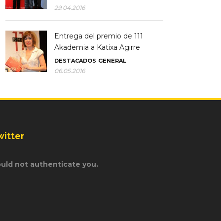
29.04.2016
Entrega del premio de 111
Akademia a Katixa Agirre
DESTACADOS
GENERAL
06.05.2016
witter
uld not authenticate you.