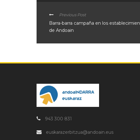
Previous Post
Barra-barra campaña en los establecimie
de Andoain
943 300 831
euskarazerbitzua@andoain.eus