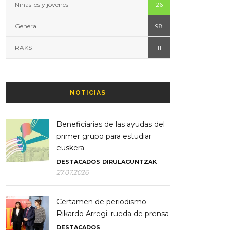
Niñas-os y jóvenes
26
General
98
RAKS
11
NOTICIAS
Beneficiarias de las ayudas del
primer grupo para estudiar
euskera
DESTACADOS
DIRULAGUNTZAK
27.07.2026
Certamen de periodismo
Rikardo Arregi: rueda de prensa
DESTACADOS