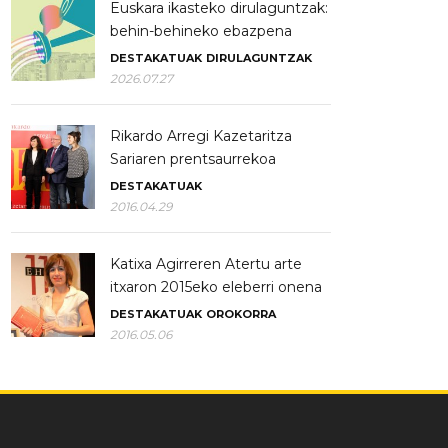
Euskara ikasteko dirulaguntzak:
behin-behineko ebazpena
DESTAKATUAK
DIRULAGUNTZAK
2026.07.27
Rikardo Arregi Kazetaritza
Sariaren prentsaurrekoa
DESTAKATUAK
2016.04.29
Katixa Agirreren Atertu arte
itxaron 2015eko eleberri onena
DESTAKATUAK
OROKORRA
2016.05.06