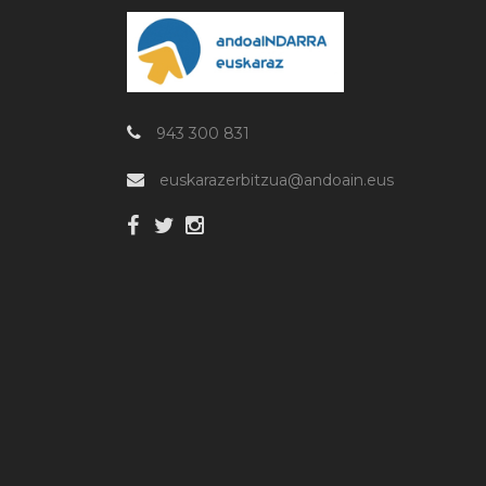
943 300 831
euskarazerbitzua@andoain.eus