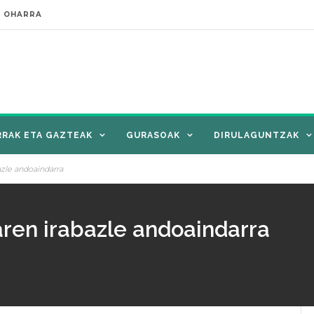
E OHARRA
RRAK ETA GAZTEAK
GURASOAK
DIRULAGUNTZAK
zle andoaindarra
ren irabazle andoaindarra