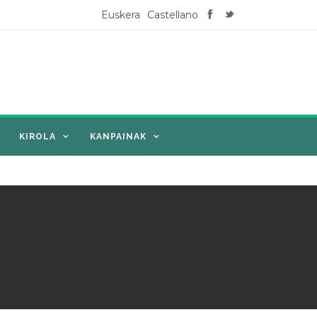
Euskera
Castellano
KIROLA
KANPAINAK