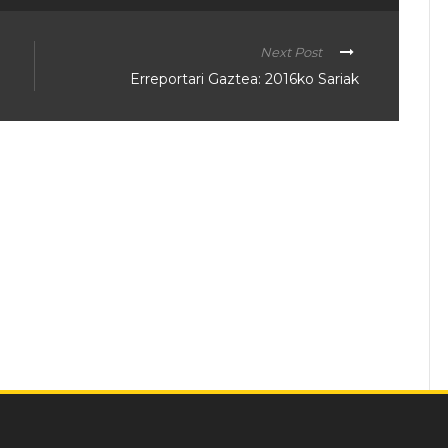
Next Post
Erreportari Gaztea: 2016ko Sariak