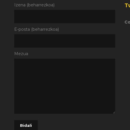
T
Izena (beharrezkoa)
Co
E-posta (beharrezkoa)
Mezua