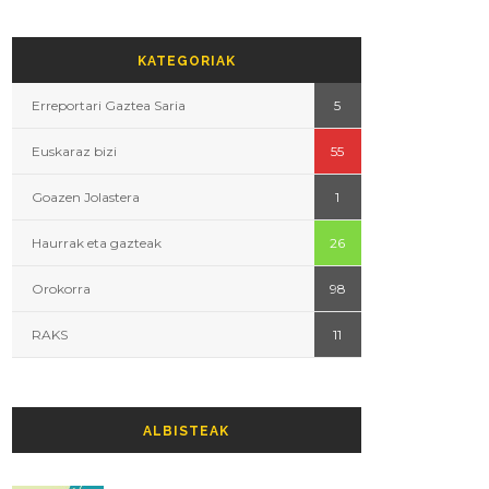
KATEGORIAK
Erreportari Gaztea Saria
5
Euskaraz bizi
55
Goazen Jolastera
1
Haurrak eta gazteak
26
Orokorra
98
RAKS
11
ALBISTEAK