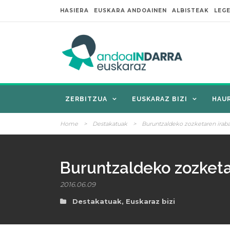
HASIERA
EUSKARA ANDOAINEN
ALBISTEAK
LEG
ZERBITZUA
EUSKARAZ BIZI
HAU
Home
>
Destakatuak
>
Buruntzaldeko zozketaren iraba
Buruntzaldeko zozketa
2016.06.09
Destakatuak
,
Euskaraz bizi