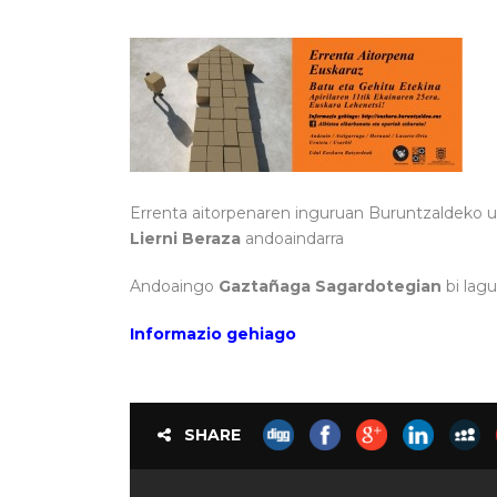
Errenta aitorpenaren inguruan Buruntzaldeko ud
Lierni Beraza
andoaindarra
Andoaingo
Gaztañaga Sagardotegian
bi lagu
Informazio gehiago
SHARE