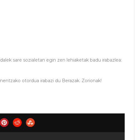
alek sare sozialetan egin zen lehiaketak badu irabazlea:
nentzako otordua irabazi du Berazak. Zorionak!