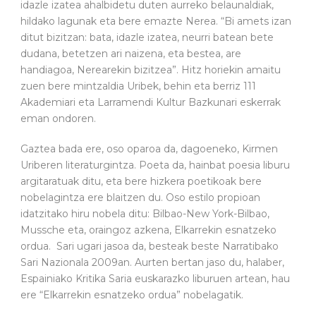
idazle izatea ahalbidetu duten aurreko belaunaldiak,
hildako lagunak eta bere emazte Nerea. “Bi amets izan
ditut bizitzan: bata, idazle izatea, neurri batean bete
dudana, betetzen ari naizena, eta bestea, are
handiagoa, Nerearekin bizitzea”. Hitz horiekin amaitu
zuen bere mintzaldia Uribek, behin eta berriz 111
Akademiari eta Larramendi Kultur Bazkunari eskerrak
eman ondoren.
Gaztea bada ere, oso oparoa da, dagoeneko, Kirmen
Uriberen literaturgintza. Poeta da, hainbat poesia liburu
argitaratuak ditu, eta bere hizkera poetikoak bere
nobelagintza ere blaitzen du. Oso estilo propioan
idatzitako hiru nobela ditu: Bilbao-New York-Bilbao,
Mussche eta, oraingoz azkena, Elkarrekin esnatzeko
ordua. Sari ugari jasoa da, besteak beste Narratibako
Sari Nazionala 2009an. Aurten bertan jaso du, halaber,
Espainiako Kritika Saria euskarazko liburuen artean, hau
ere “Elkarrekin esnatzeko ordua” nobelagatik.