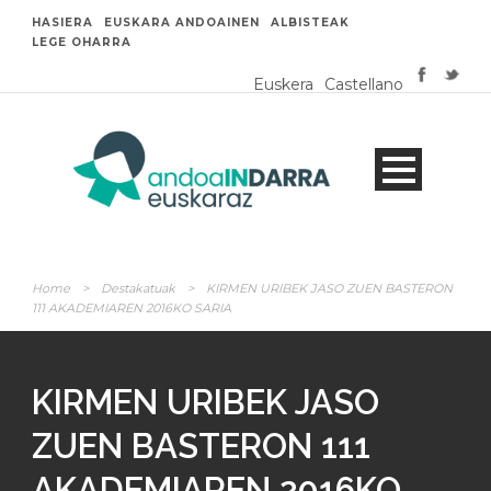
HASIERA
EUSKARA ANDOAINEN
ALBISTEAK
LEGE OHARRA
Euskera
Castellano
Home
>
Destakatuak
>
KIRMEN URIBEK JASO ZUEN BASTERON
111 AKADEMIAREN 2016KO SARIA
KIRMEN URIBEK JASO
ZUEN BASTERON 111
AKADEMIAREN 2016KO