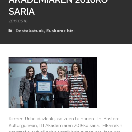
SARIA
2017.05.16
Destakatuak
,
Euskaraz bizi
Kirmen Uribe idazleak jaso zuen hil honen 11n, Bastero
Kulturgunean, 111 Akademiaren 2016ko saria, “Elkarrekin