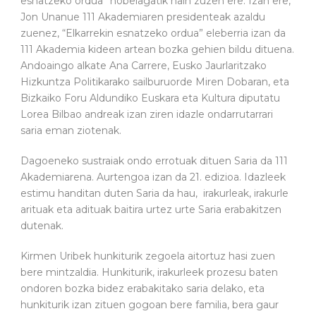
esnatzeko ordua” nobelagatik hain zuzen ere. Izan ere,
Jon Unanue 111 Akademiaren presidenteak azaldu
zuenez, “Elkarrekin esnatzeko ordua” eleberria izan da
111 Akademia kideen artean bozka gehien bildu dituena.
Andoaingo alkate Ana Carrere, Eusko Jaurlaritzako
Hizkuntza Politikarako sailburuorde Miren Dobaran, eta
Bizkaiko Foru Aldundiko Euskara eta Kultura diputatu
Lorea Bilbao andreak izan ziren idazle ondarrutarrari
saria eman ziotenak.
Dagoeneko sustraiak ondo errotuak dituen Saria da 111
Akademiarena. Aurtengoa izan da 21. edizioa. Idazleek
estimu handitan duten Saria da hau, irakurleak, irakurle
arituak eta adituak baitira urtez urte Saria erabakitzen
dutenak.
Kirmen Uribek hunkiturik zegoela aitortuz hasi zuen
bere mintzaldia. Hunkiturik, irakurleek prozesu baten
ondoren bozka bidez erabakitako saria delako, eta
hunkiturik izan zituen gogoan bere familia, bera gaur