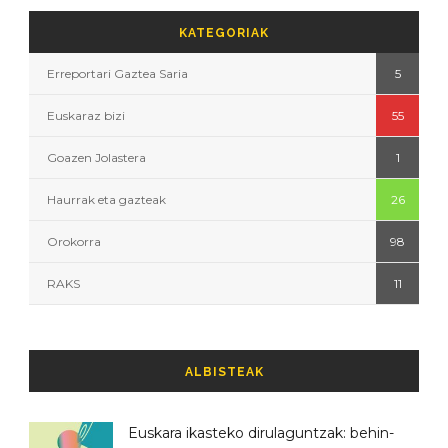
KATEGORIAK
Erreportari Gaztea Saria
5
Euskaraz bizi
55
Goazen Jolastera
1
Haurrak eta gazteak
26
Orokorra
98
RAKS
11
ALBISTEAK
Euskara ikasteko dirulaguntzak: behin-