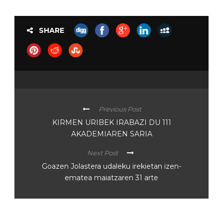
SHARE
Previous Post
KIRMEN URIBEK IRABAZI DU 111
AKADEMIAREN SARIA
Next Post
Goazen Jolastera udaleku irekietan izen-
ematea maiatzaren 31 arte