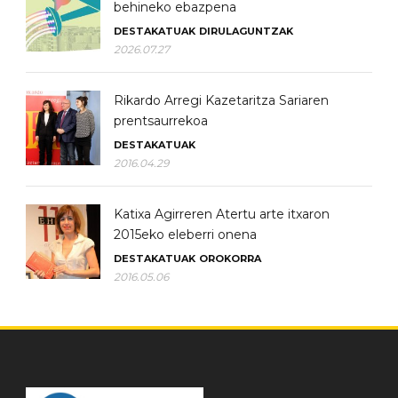
behineko ebazpena
DESTAKATUAK
DIRULAGUNTZAK
2026.07.27
Rikardo Arregi Kazetaritza Sariaren
prentsaurrekoa
DESTAKATUAK
2016.04.29
Katixa Agirreren Atertu arte itxaron
2015eko eleberri onena
DESTAKATUAK
OROKORRA
2016.05.06