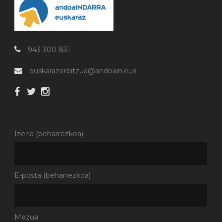
943 300 831
euskarazerbitzua@andoain.eus
Izena (beharrezkoa)
E-posta (beharrezkoa)
Mezua