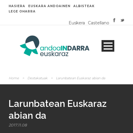
HASIERA
EUSKARA ANDOAINEN
ALBISTEAK
LEGE OHARRA
Euskera
Castellano
Home
>
Destakatuak
>
Larunbatean Euskaraz abian da
Larunbatean Euskaraz
abian da
2017.11.08