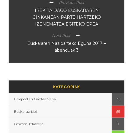
Previous Post
IREKITA DAGO EUSKARAREN
GINKANEAN PARTE HARTZEKO
IZENEMATEA EGITEKO EPEA
Next Post
Euskararen Nazioarteko Eguna 2017 –
abenduak 3
KATEGORIAK
Erreportari Gaztea Saria
5
Euskaraz bizi
55
Goazen Jolastera
1