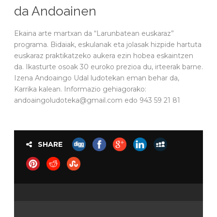
da Andoainen
Ekaina arte martxan da “Larunbatean euskaraz”
programa. Bidaiak, eskulanak eta jolasak hizpide hartuta
euskaraz praktikatzeko aukera ezin hobea eskaintzen
da. Ikasturte osoak 30 euroko prezioa du, irteerak barne.
Izena Andoaingo Udal ludotekan eman behar da,
Karrika kalean. Informazio gehiagorako:
andoaingoludoteka@gmail.com edo 943 59 21 81
SHARE