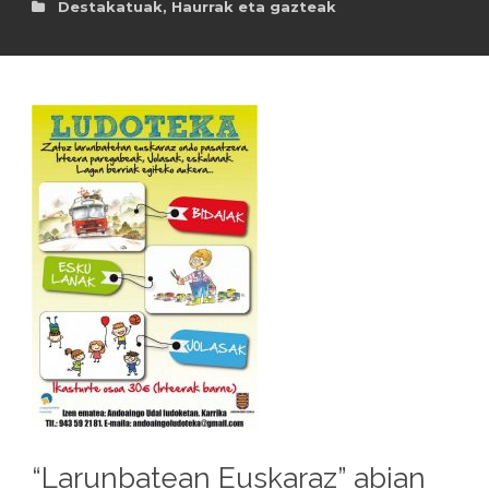
Destakatuak
,
Haurrak eta gazteak
“Larunbatean Euskaraz” abian