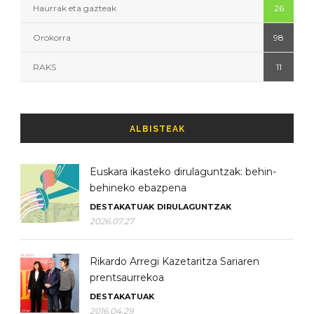
Haurrak eta gazteak
26
Orokorra
98
RAKS
11
ALBISTEAK
Euskara ikasteko dirulaguntzak: behin-
behineko ebazpena
DESTAKATUAK
DIRULAGUNTZAK
2026.07.27
Rikardo Arregi Kazetaritza Sariaren
prentsaurrekoa
DESTAKATUAK
2016.04.29