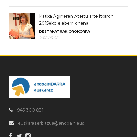
Katixa Agirreren Atertu arte itxaron
2015eko eleberri onena
DESTAKATUAK
OROKORRA
2016.05.06
943 300 831
euskarazerbitzua@andoain.eus