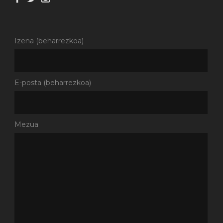
Izena (beharrezkoa)
E-posta (beharrezkoa)
Mezua