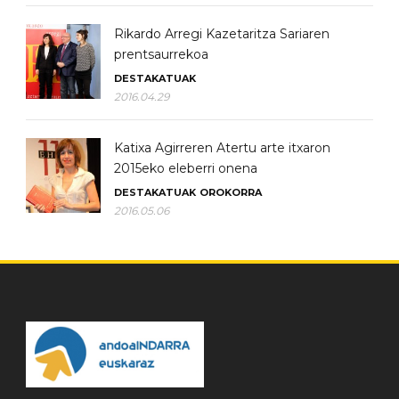
Rikardo Arregi Kazetaritza Sariaren
prentsaurrekoa
DESTAKATUAK
2016.04.29
Katixa Agirreren Atertu arte itxaron
2015eko eleberri onena
DESTAKATUAK
OROKORRA
2016.05.06