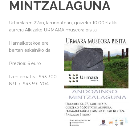
MINTZALAGUNA
Urtarrilaren 27an, larunbatean, goizeko 10:00etatik
aurrera Alkizako URMARA museora bisita.
Hamaiketakoa ere
bertan eskainiko da.
Prezioa: 6 euro
Izen ematea: 943 300
831 / 943 591 704