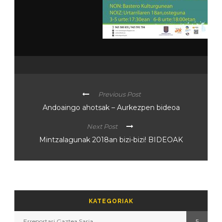
Previous Post
Andoaingo ahotsak – Aurkezpen bideoa
Next Post
Mintzalagunak 2018an bizi-bizi! BIDEOAK
KATEGORIAK
Erreportari Gaztea Saria
5