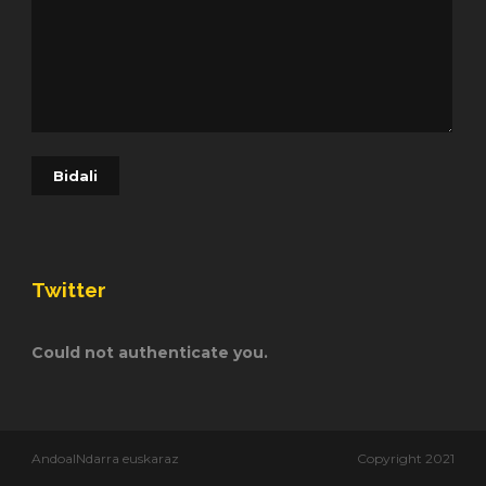
Twitter
Could not authenticate you.
AndoaINdarra euskaraz
Copyright 2021