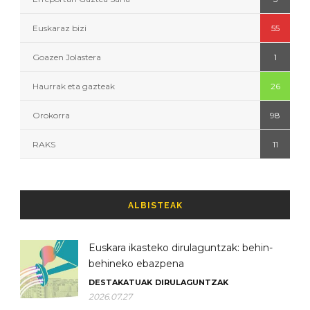
Euskaraz bizi
55
Goazen Jolastera
1
Haurrak eta gazteak
26
Orokorra
98
RAKS
11
ALBISTEAK
Euskara ikasteko dirulaguntzak: behin-
behineko ebazpena
DESTAKATUAK
DIRULAGUNTZAK
2026.07.27