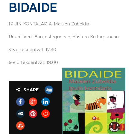
BIDAIDE
IPUIN KONTALARIA: Maialen Zubeldia
Urtarrilaren 18an, ostegunean, Bastero Kulturgunean
3-5 urtekoentzat: 17:30
6-8 urtekoentzat: 18:00
SHARE