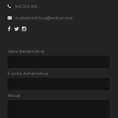
943 300 831
euskarazerbitzua@andoain.eus
Izena (beharrezkoa)
E-posta (beharrezkoa)
Mezua