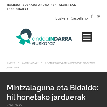
HASIERA
EUSKARA ANDOAINEN
ALBISTEAK
LEGE OHARRA
Euskera
Castellano
Home
>
Destakatuak
>
Mintzalaguna eta Bidaide: hil honetako
jarduerak
Mintzalaguna eta Bidaide:
hil honetako jarduerak
2018.01.15