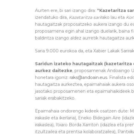
Aurten ere, bi sari izango dira:
“Kazetaritza sar
izendatuko dira,
Kazetaritza sari
rako lau eta
Kom
hautagaitzak proposatzeko aukera izango du ed
proposamena egin ahal izango duelarik, baina fi
baldintza izango aldez aurretik hautagaitza aur
Saria 9.000 eurokoa da, eta Xabier Lakak Sarirak
Saridun izateko hautagaitzak (kazetaritza 
aurkez daitezke
, proposamenak Andoaingo Uda
honetara igorriz:
raks@andoain.eus
. Finalista e
hautagaitza aurkeztea, epaimahaiak aukera oso
jasotako proposamenen eta epaimahaikideek ber
sariak erabakitzeko.
Epaimahaia ondorengo kideek osatzen dute: Mi
irakasle eta ikerlaria), Eneko Bidegain Aire (i
irakaslea), Itxaro Borda Xarriton (idazlea eta pr
itzultzailea eta prentsa kolaboratzailea), Pantxi