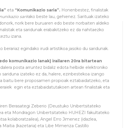
ia”
eta
“Komunikazio saria”.
Honenbestez, finalistak
unikazio sari
rako beste lau, gehienez. Sarituak izateko
onork, nork bere buruaren edo beste norbaiten aldeko
nalistak eta saridunak erabakitzeko ez da nahitaezko
keztu izana.
o berariaz egindako irudi artistikoa jasoko du saridunak.
edo komunikazio lanak) irailaren 20ra bitartean
lera posta arruntez bidaliz edota helbide elektroniko
do sariduna izateko ez da, halere, ezinbestekoa izango
a baitu bere proposamen propioak eztabaidatzeko, eta
aiek egin eta eztabaidatutakoen artean finalistak eta
ren Berasategi Zeberio (Deustuko Unibertsitateko
dazlea eta Mondragon Unibertsitateko HUHEZI fakultateko
entsa kolaboratzailea), Angel Erro Jimenez (idazlea,
ka Maitia (kazetaria) eta Libe Mimenza Castillo