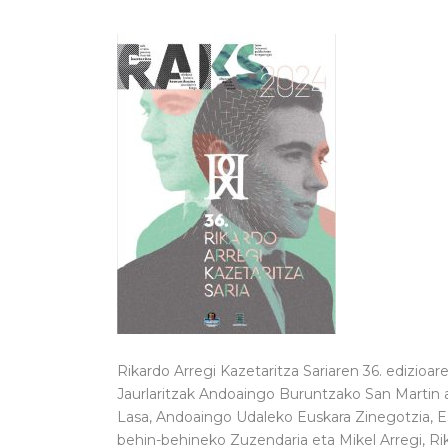
Rikardo Arregi Kazetaritza Sariaren 36. edizioa
Jaurlaritzak Andoaingo Buruntzako San Martin a
Lasa, Andoaingo Udaleko Euskara Zinegotzia, Est
behin-behineko Zuzendaria eta Mikel Arregi, Ri