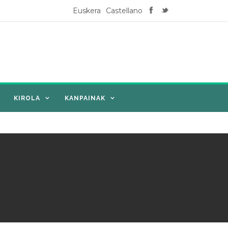
Euskera
Castellano
KIROLA
KANPAINAK