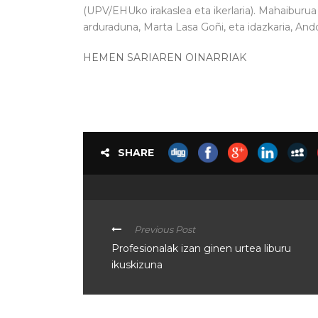
(UPV/EHUko irakaslea eta ikerlaria). Mahaibur
arduraduna, Marta Lasa Goñi, eta idazkaria, And
HEMEN SARIAREN OINARRIAK
SHARE
Previous Post
Profesionalak izan ginen urtea liburu
ikuskizuna