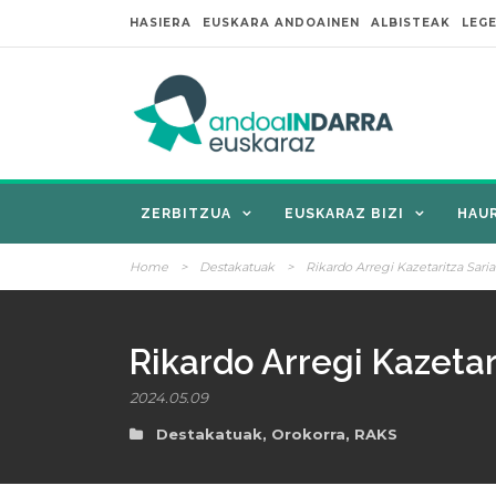
HASIERA
EUSKARA ANDOAINEN
ALBISTEAK
LEG
ZERBITZUA
EUSKARAZ BIZI
HAU
Home
>
Destakatuak
>
Rikardo Arregi Kazetaritza Sari
Rikardo Arregi Kazetar
2024.05.09
Destakatuak
,
Orokorra
,
RAKS