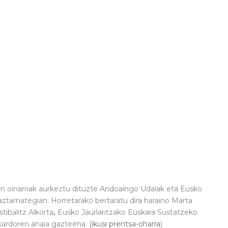
ren oinarriak aurkeztu dituzte Andoaingo Udalak eta Eusko
ztarnategian. Horretarako bertaratu dira haraino Marta
ibalitz Alkorta
,
Eusko Jaurlaritzako Euskara Sustatzeko
kardoren anaia gazteena. (
ikusi prentsa-oharra
)