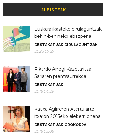
ALBISTEAK
Euskara ikasteko dirulaguntzak:
behin-behineko ebazpena
DESTAKATUAK
DIRULAGUNTZAK
2026.07.27
Rikardo Arregi Kazetaritza
Sariaren prentsaurrekoa
DESTAKATUAK
2016.04.29
Katixa Agirreren Atertu arte
itxaron 2015eko eleberri onena
DESTAKATUAK
OROKORRA
2016.05.06