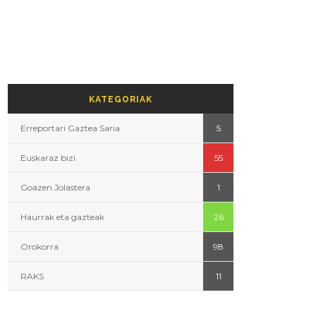
KATEGORIAK
Erreportari Gaztea Saria
5
Euskaraz bizi
55
Goazen Jolastera
1
Haurrak eta gazteak
26
Orokorra
98
RAKS
11