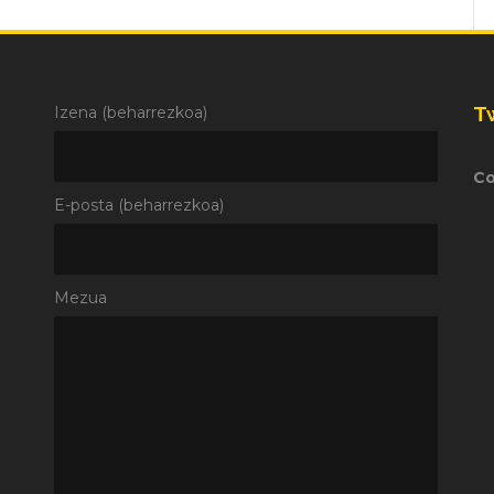
T
Izena (beharrezkoa)
Co
E-posta (beharrezkoa)
Mezua