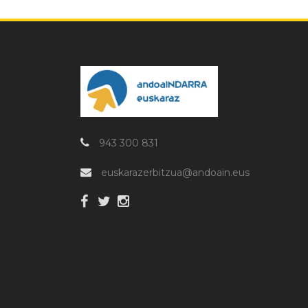
943 300 831
euskarazerbitzua@andoain.eus