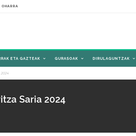
E OHARRA
RRAK ETA GAZTEAK
GURASOAK
DIRULAGUNTZAK
a 2024
itza Saria 2024