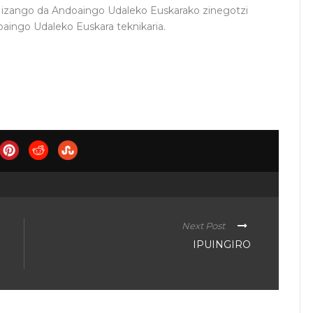
ua izango da Andoaingo Udaleko Euskarako zinegotzi
oaingo Udaleko Euskara teknikaria.
Next Post
IPUINGIRO