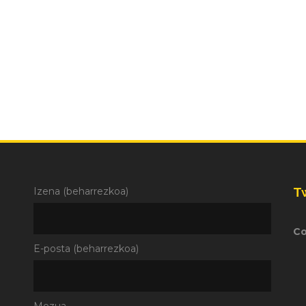
T
Izena (beharrezkoa)
Co
E-posta (beharrezkoa)
Mezua