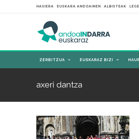
HASIERA
EUSKARA ANDOAINEN
ALBISTEAK
LEG
ZERBITZUA
EUSKARAZ BIZI
HAU
axeri dantza