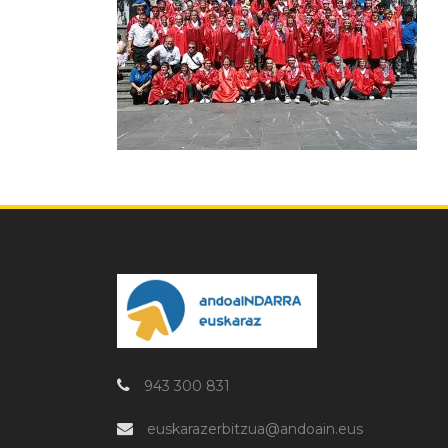
943 300 831
euskarazerbitzua@andoain.eus