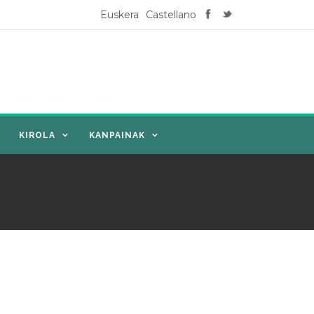
Euskera
Castellano
KIROLA
KANPAINAK