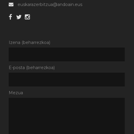
euskarazerbitzua@andoain.eus
Izena (beharrezkoa)
E-posta (beharrezkoa)
Mezua