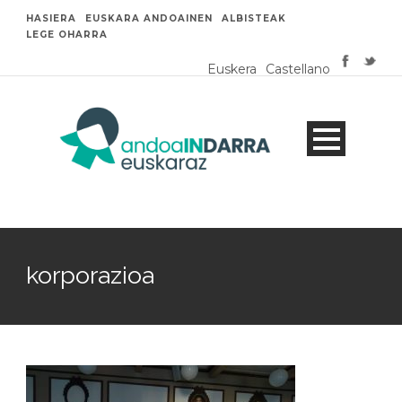
HASIERA
EUSKARA ANDOAINEN
ALBISTEAK
LEGE OHARRA
Euskera
Castellano
korporazioa