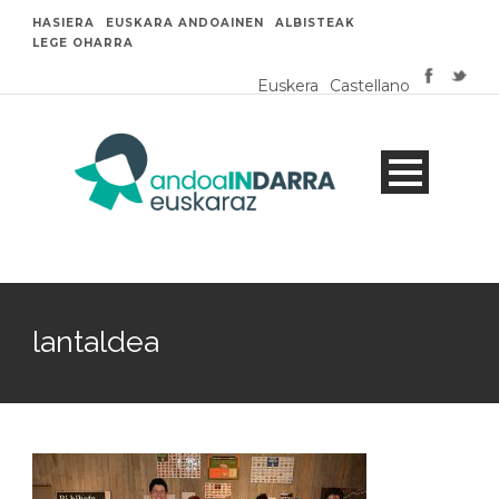
HASIERA
EUSKARA ANDOAINEN
ALBISTEAK
LEGE OHARRA
Euskera
Castellano
lantaldea