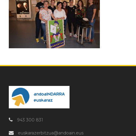
943 300 831
euskarazerbitzua@andoain.eus