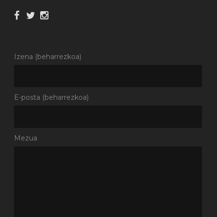
Izena (beharrezkoa)
E-posta (beharrezkoa)
Mezua