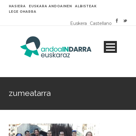
HASIERA
EUSKARA ANDOAINEN
ALBISTEAK
LEGE OHARRA
Euskera
Castellano
zumeatarra