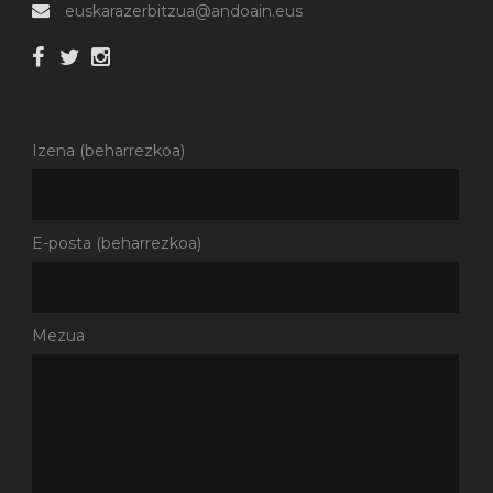
euskarazerbitzua@andoain.eus
Izena (beharrezkoa)
E-posta (beharrezkoa)
Mezua