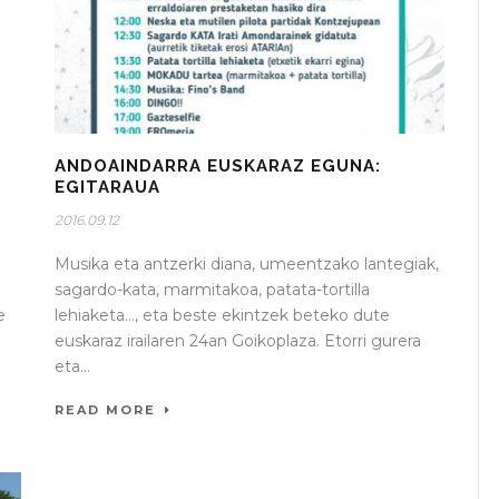
ANDOAINDARRA EUSKARAZ EGUNA:
EGITARAUA
2016.09.12
Musika eta antzerki diana, umeentzako lantegiak,
sagardo-kata, marmitakoa, patata-tortilla
e
lehiaketa…, eta beste ekintzek beteko dute
a
euskaraz irailaren 24an Goikoplaza. Etorri gurera
eta...
READ MORE