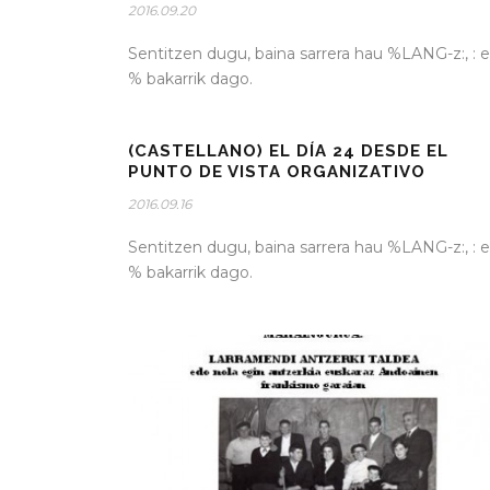
2016.09.20
Sentitzen dugu, baina sarrera hau %LANG-z:, : e
% bakarrik dago.
(CASTELLANO) EL DÍA 24 DESDE EL
PUNTO DE VISTA ORGANIZATIVO
2016.09.16
Sentitzen dugu, baina sarrera hau %LANG-z:, : e
% bakarrik dago.