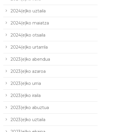
2024(e)ko uztaila
2024(e)ko maiatza
2024(e)ko otsaila
2024(e)ko urtarrila
2023(e)ko abendua
2023(e)ko azaroa
2023(e)ko urria
2023(e)ko iraila
2023(e)ko abuztua
2023(e)ko uztaila
2023(e)ko ekaina