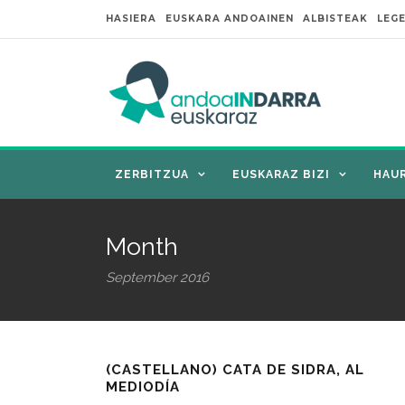
HASIERA
EUSKARA ANDOAINEN
ALBISTEAK
LEG
ZERBITZUA
EUSKARAZ BIZI
HAU
Month
September 2016
(CASTELLANO) CATA DE SIDRA, AL
MEDIODÍA