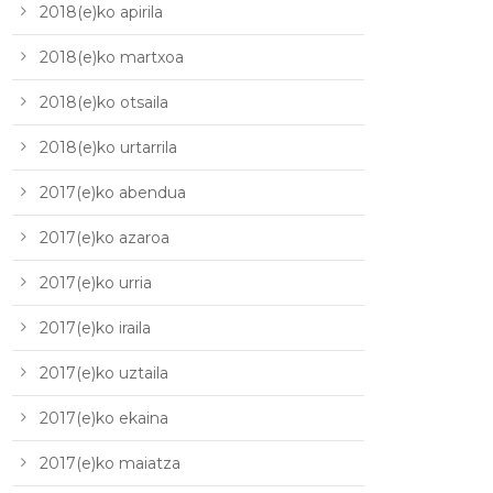
2018(e)ko apirila
2018(e)ko martxoa
2018(e)ko otsaila
2018(e)ko urtarrila
2017(e)ko abendua
2017(e)ko azaroa
2017(e)ko urria
2017(e)ko iraila
2017(e)ko uztaila
2017(e)ko ekaina
2017(e)ko maiatza