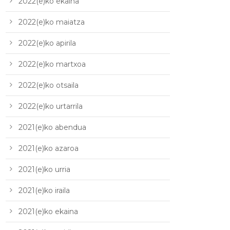
2022(e)ko ekaina
2022(e)ko maiatza
2022(e)ko apirila
2022(e)ko martxoa
2022(e)ko otsaila
2022(e)ko urtarrila
2021(e)ko abendua
2021(e)ko azaroa
2021(e)ko urria
2021(e)ko iraila
2021(e)ko ekaina