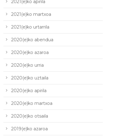
2021(e)ko apirila
2021(e)ko martxoa
2021(e)ko urtarrila
2020(e)ko abendua
2020(e)ko azaroa
2020(e)ko urria
2020(e)ko uztaila
2020(e)ko apirila
2020(e)ko martxoa
2020(e)ko otsaila
2019(e)ko azaroa