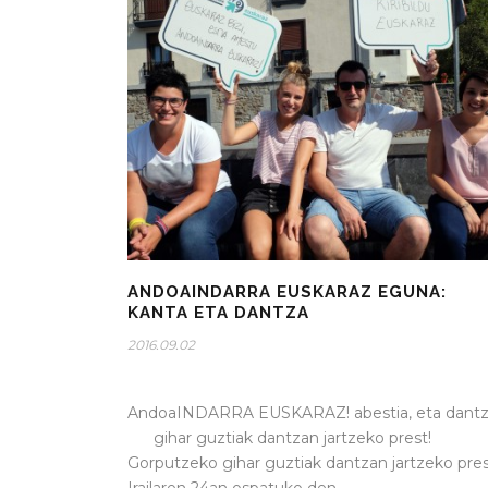
ANDOAINDARRA EUSKARAZ EGUNA:
KANTA ETA DANTZA
2016.09.02
AndoaINDARRA EUSKARAZ! abestia, eta dant
gihar guztiak dantzan jartzeko prest!
Gorputzeko gihar guztiak dantzan jartzeko pres
Irailaren 24an ospatuko den...