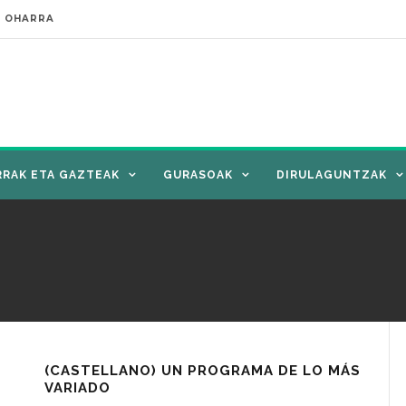
E OHARRA
RRAK ETA GAZTEAK
GURASOAK
DIRULAGUNTZAK
(CASTELLANO) UN PROGRAMA DE LO MÁS
VARIADO