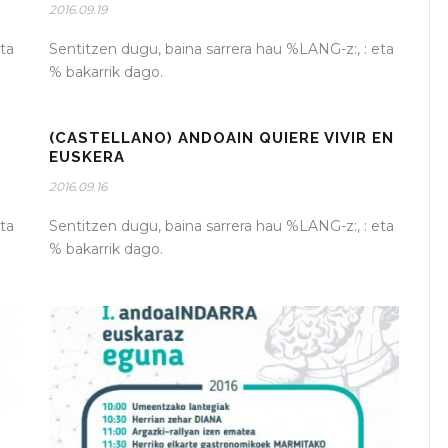
2016.09.19
ta
Sentitzen dugu, baina sarrera hau %LANG-z:, : eta
% bakarrik dago.
(CASTELLANO) ANDOAIN QUIERE VIVIR EN
EUSKERA
2016.09.16
ta
Sentitzen dugu, baina sarrera hau %LANG-z:, : eta
% bakarrik dago.