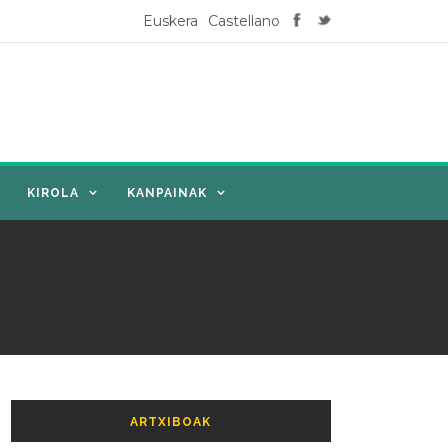
Euskera
Castellano
KIROLA
KANPAINAK
ARTXIBOAK