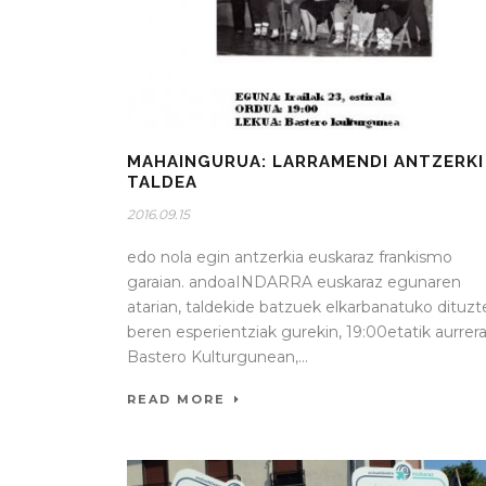
MAHAINGURUA: LARRAMENDI ANTZERKI
TALDEA
2016.09.15
edo nola egin antzerkia euskaraz frankismo
garaian. andoaINDARRA euskaraz egunaren
atarian, taldekide batzuek elkarbanatuko dituzt
beren esperientziak gurekin, 19:00etatik aurrer
Bastero Kulturgunean,...
READ MORE