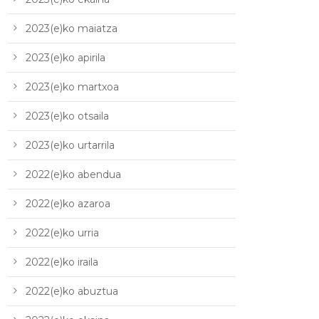
2023(e)ko maiatza
2023(e)ko apirila
2023(e)ko martxoa
2023(e)ko otsaila
2023(e)ko urtarrila
2022(e)ko abendua
2022(e)ko azaroa
2022(e)ko urria
2022(e)ko iraila
2022(e)ko abuztua