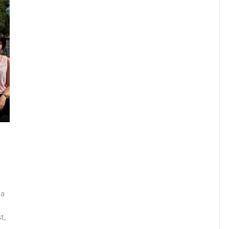
za
t,