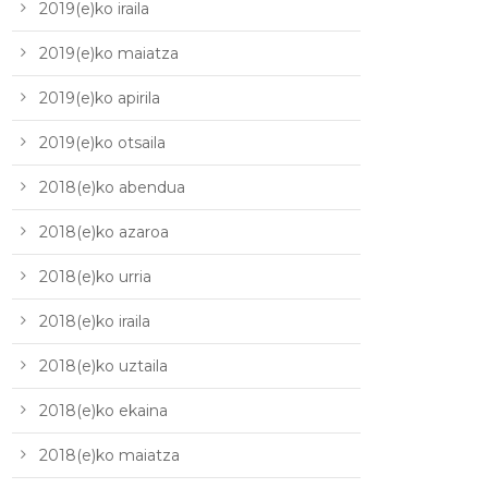
2019(e)ko iraila
2019(e)ko maiatza
2019(e)ko apirila
2019(e)ko otsaila
2018(e)ko abendua
2018(e)ko azaroa
2018(e)ko urria
2018(e)ko iraila
2018(e)ko uztaila
2018(e)ko ekaina
2018(e)ko maiatza