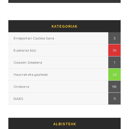
KATEGORIAK
Erreportari Gaztea Saria
5
Euskaraz bizi
55
Goazen Jolastera
1
Haurrak eta gazteak
26
Orokorra
98
RAKS
11
ALBISTEAK