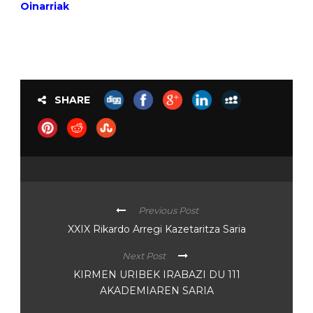
Oinarriak
SHARE
Previous Post
XXIX Rikardo Arregi Kazetaritza Saria
Next Post
KIRMEN URIBEK IRABAZI DU 111
AKADEMIAREN SARIA