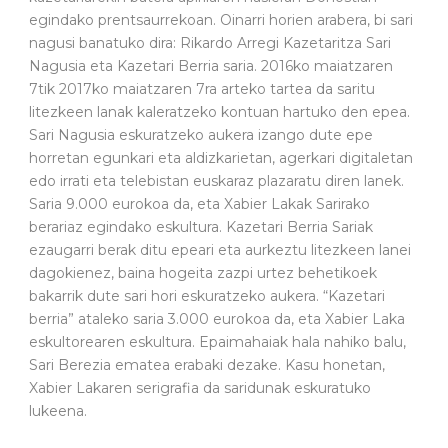
egindako prentsaurrekoan. Oinarri horien arabera, bi sari
nagusi banatuko dira: Rikardo Arregi Kazetaritza Sari
Nagusia eta Kazetari Berria saria. 2016ko maiatzaren
7tik 2017ko maiatzaren 7ra arteko tartea da saritu
litezkeen lanak kaleratzeko kontuan hartuko den epea.
Sari Nagusia eskuratzeko aukera izango dute epe
horretan egunkari eta aldizkarietan, agerkari digitaletan
edo irrati eta telebistan euskaraz plazaratu diren lanek.
Saria 9.000 eurokoa da, eta Xabier Lakak Sarirako
berariaz egindako eskultura. Kazetari Berria Sariak
ezaugarri berak ditu epeari eta aurkeztu litezkeen lanei
dagokienez, baina hogeita zazpi urtez behetikoek
bakarrik dute sari hori eskuratzeko aukera. “Kazetari
berria” ataleko saria 3.000 eurokoa da, eta Xabier Laka
eskultorearen eskultura. Epaimahaiak hala nahiko balu,
Sari Berezia ematea erabaki dezake. Kasu honetan,
Xabier Lakaren serigrafia da saridunak eskuratuko
lukeena.