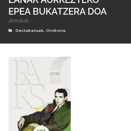
EPEA BUKATZERA DOA
2017.05.05
Destakatuak
,
Orokorra