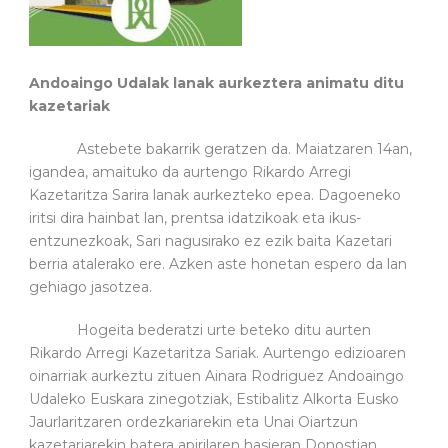
Andoaingo Udalak lanak aurkeztera animatu ditu
kazetariak
Astebete bakarrik geratzen da. Maiatzaren 14an,
igandea, amaituko da aurtengo Rikardo Arregi
Kazetaritza Sarira lanak aurkezteko epea. Dagoeneko
iritsi dira hainbat lan, prentsa idatzikoak eta ikus-
entzunezkoak, Sari nagusirako ez ezik baita Kazetari
berria atalerako ere. Azken aste honetan espero da lan
gehiago jasotzea.
Hogeita bederatzi urte beteko ditu aurten
Rikardo Arregi Kazetaritza Sariak. Aurtengo edizioaren
oinarriak aurkeztu zituen Ainara Rodriguez Andoaingo
Udaleko Euskara zinegotziak, Estibalitz Alkorta Eusko
Jaurlaritzaren ordezkariarekin eta Unai Oiartzun
kazetariarekin batera apirilaren hasieran Donostian