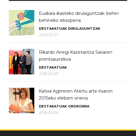
Euskara ikasteko dirulaguntzak: behin-
behineko ebazpena
DESTAKATUAK
DIRULAGUNTZAK
2026.07.27
Rikardo Arregi Kazetaritza Sariaren
prentsaurrekoa
DESTAKATUAK
2016.04.29
Katixa Agirreren Atertu arte itxaron
2015eko eleberri onena
DESTAKATUAK
OROKORRA
2016.05.06