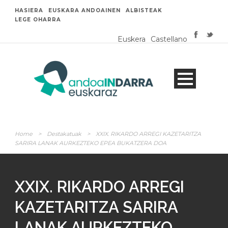
HASIERA
EUSKARA ANDOAINEN
ALBISTEAK
LEGE OHARRA
Euskera
Castellano
Home
>
Destakatuak
>
XXIX. RIKARDO ARREGI KAZETARITZA
SARIRA LANAK AURKEZTEKO EPEA BUKATZERA DOA
XXIX. RIKARDO ARREGI
KAZETARITZA SARIRA
LANAK AURKEZTEKO