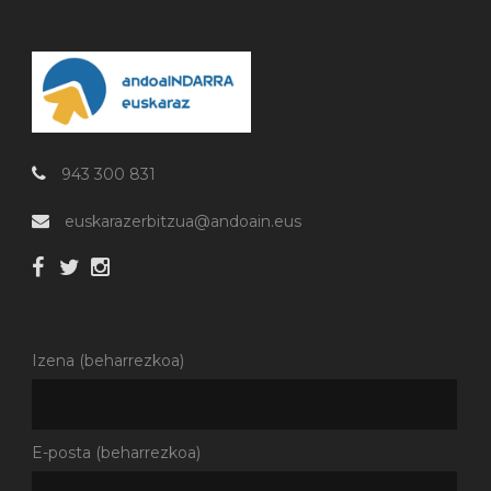
943 300 831
euskarazerbitzua@andoain.eus
Izena (beharrezkoa)
E-posta (beharrezkoa)