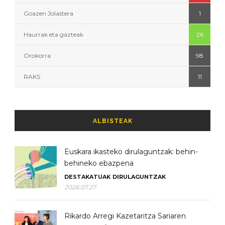
Goazen Jolastera
1
Haurrak eta gazteak
26
Orokorra
98
RAKS
11
ALBISTEAK
Euskara ikasteko dirulaguntzak: behin-
behineko ebazpena
DESTAKATUAK
DIRULAGUNTZAK
2026.07.27
Rikardo Arregi Kazetaritza Sariaren