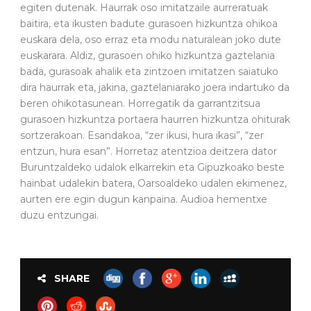
egiten dutenak. Haurrak oso imitatzaile aurreratuak
baitira, eta ikusten badute gurasoen hizkuntza ohikoa
euskara dela, oso erraz eta modu naturalean joko dute
euskarara. Aldiz, gurasoen ohiko hizkuntza gaztelania
bada, gurasoak ahalik eta zintzoen imitatzen saiatuko
dira haurrak eta, jakina, gaztelaniarako joera indartuko da
beren ohikotasunean. Horregatik da garrantzitsua
gurasoen hizkuntza portaera haurren hizkuntza ohiturak
sortzerakoan. Esandakoa, “zer ikusi, hura ikasi”, “zer
entzun, hura esan”. Horretaz atentzioa deitzera dator
Buruntzaldeko udalok elkarrekin eta Gipuzkoako beste
hainbat udalekin batera, Oarsoaldeko udalen ekimenez,
aurten ere egin dugun kanpaina. Audioa hementxe
duzu entzungai.
SHARE