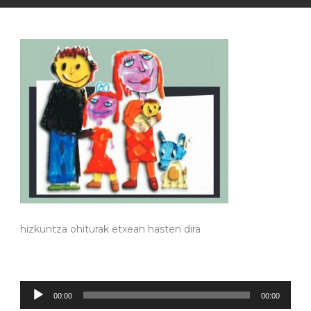
hizkuntza ohiturak etxean hasten dira
Soinu
00:00
00:00
erreproduzigailua