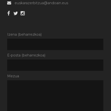
euskarazerbitzua@andoain.eus
Izena (beharrezkoa)
E-posta (beharrezkoa)
Mezua