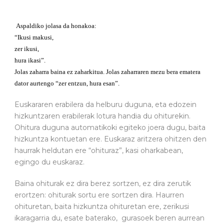
Aspaldiko jolasa da honakoa:
“Ikusi makusi,
zer ikusi,
hura ikasi”.
Jolas zaharra baina ez zaharkitua. Jolas zaharraren mezu bera ematera
dator aurtengo “zer entzun, hura esan”.
Euskararen erabilera da helburu duguna, eta edozein
hizkuntzaren erabilerak lotura handia du ohiturekin.
Ohitura duguna automatikoki egiteko joera dugu, baita
hizkuntza kontuetan ere. Euskaraz aritzera ohitzen den
haurrak heldutan ere “ohituraz”, kasi oharkabean,
egingo du euskaraz.
Baina ohiturak ez dira berez sortzen, ez dira zerutik
erortzen: ohiturak sortu ere sortzen dira. Haurren
ohituretan, baita hizkuntza ohituretan ere, zerikusi
ikaragarria du, esate baterako, gurasoek beren aurrean