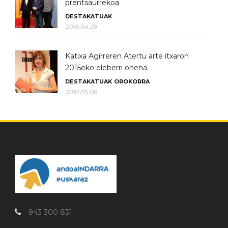
prentsaurrekoa
DESTAKATUAK
2016.04.29
Katixa Agirreren Atertu arte itxaron
2015eko eleberri onena
DESTAKATUAK
OROKORRA
2016.05.06
943 300 831