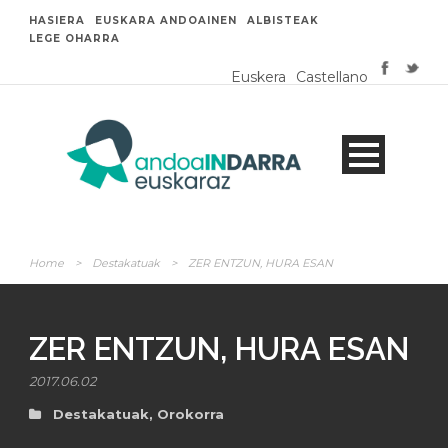
HASIERA
EUSKARA ANDOAINEN
ALBISTEAK
LEGE OHARRA
Euskera
Castellano
Home
>
Destakatuak
>
ZER ENTZUN, HURA ESAN
ZER ENTZUN, HURA ESAN
2017.06.02
Destakatuak
,
Orokorra