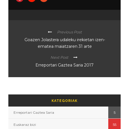
Previous Post
Goazen Jolastera udaleku irekietan izen-
ematea maiatzaren 31 arte
Next Post
Erreportari Gaztea Saria 2017
KATEGORIAK
Erreportari Gaztea Saria
5
Euskaraz bizi
55