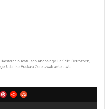
 ikastaroa bukatu zen Andoaingo La Salle-Berrozpen,
go Udaleko Euskara Zerbitzuak antolatuta.