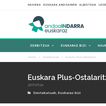
HASIERA
EUSKARA ANDOAINEN
ALBISTEAK
LEG
ZERBITZUA
EUSKARAZ BIZI
HAU
Home
>
Destakatuak
>
Euskara Plus-Ostalaritza
Euskara Plus-Ostalarit
2017.07.24
Destakatuak
,
Euskaraz bizi