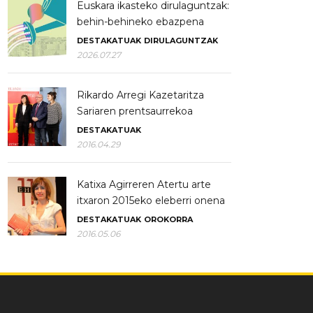
Euskara ikasteko dirulaguntzak:
behin-behineko ebazpena
DESTAKATUAK
DIRULAGUNTZAK
2026.07.27
Rikardo Arregi Kazetaritza
Sariaren prentsaurrekoa
DESTAKATUAK
2016.04.29
Katixa Agirreren Atertu arte
itxaron 2015eko eleberri onena
DESTAKATUAK
OROKORRA
2016.05.06