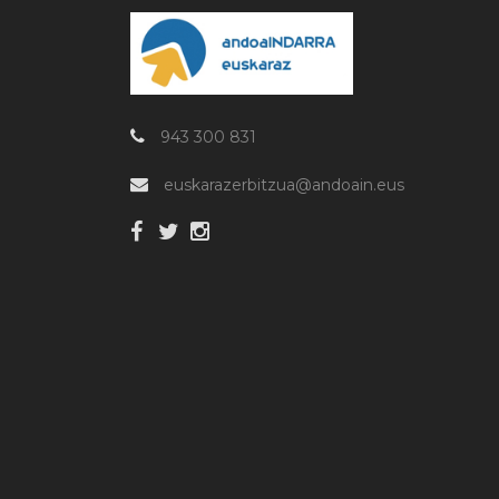
943 300 831
euskarazerbitzua@andoain.eus