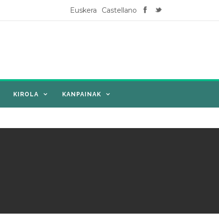
Euskera
Castellano
KIROLA
KANPAINAK