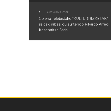
Previous Post
Goiena Telebistako “KULTURRIZKETAK”
saioak irabazi du aurtengo Rikardo Arregi
Kazetaritza Saria