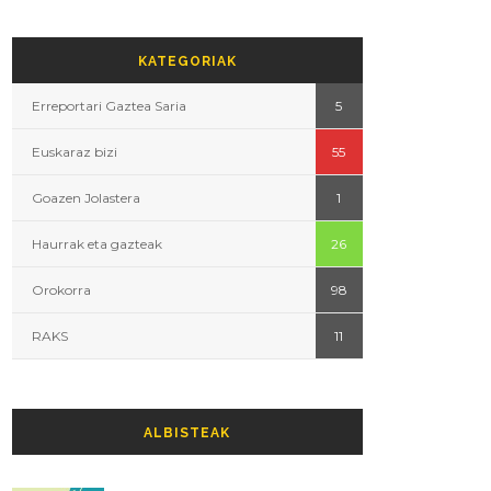
KATEGORIAK
Erreportari Gaztea Saria
5
Euskaraz bizi
55
Goazen Jolastera
1
Haurrak eta gazteak
26
Orokorra
98
RAKS
11
ALBISTEAK