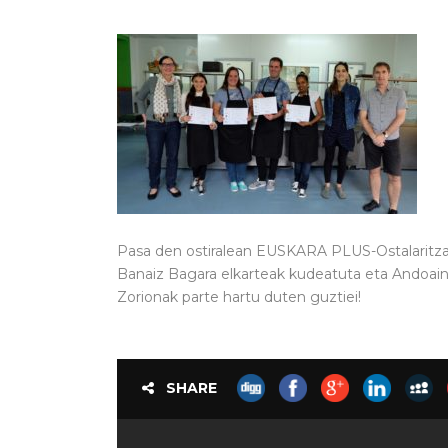
Pasa den ostiralean EUSKARA PLUS-Ostalaritza
Banaiz Bagara elkarteak kudeatuta eta Andoain
Zorionak parte hartu duten guztiei!
SHARE