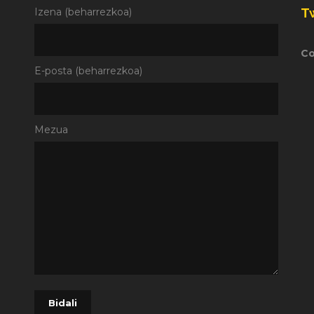
T
Izena (beharrezkoa)
Co
E-posta (beharrezkoa)
Mezua