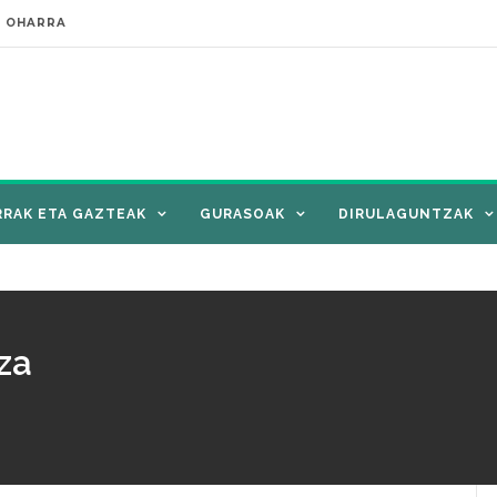
E OHARRA
RRAK ETA GAZTEAK
GURASOAK
DIRULAGUNTZAK
za