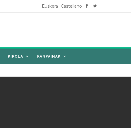
Euskera
Castellano
KIROLA
KANPAINAK