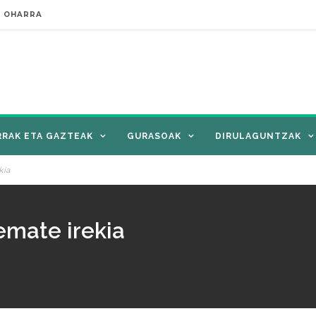
E OHARRA
RRAK ETA GAZTEAK
GURASOAK
DIRULAGUNTZAK
kia
emate irekia