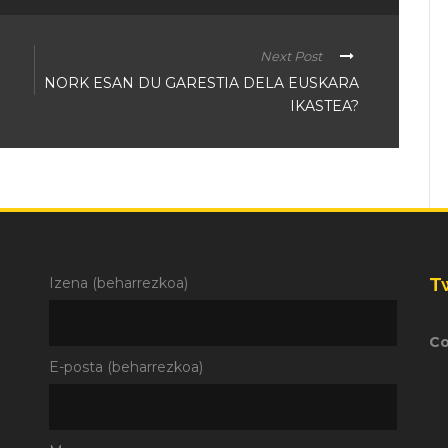
Next Post
NORK ESAN DU GARESTIA DELA EUSKARA
IKASTEA?
T
Izena (beharrezkoa)
Co
E-posta (beharrezkoa)