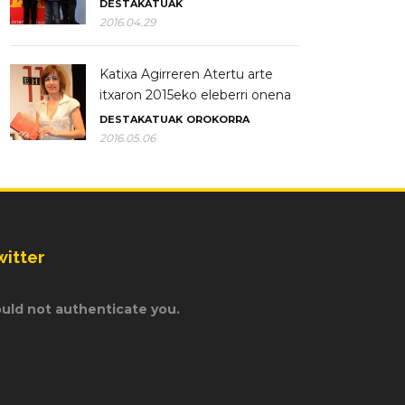
DESTAKATUAK
2016.04.29
Katixa Agirreren Atertu arte
itxaron 2015eko eleberri onena
DESTAKATUAK
OROKORRA
2016.05.06
witter
uld not authenticate you.