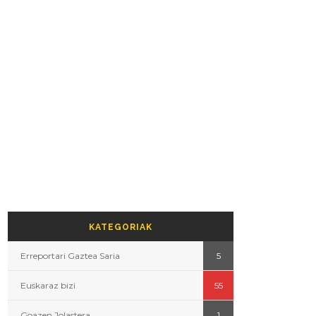
KATEGORIAK
Erreportari Gaztea Saria
5
Euskaraz bizi
55
Goazen Jolastera
1