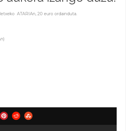
letxeko ATARIAn, 20 euro ordainduta.
n)