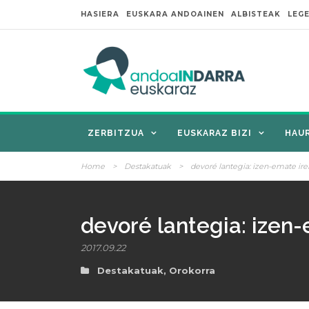
HASIERA
EUSKARA ANDOAINEN
ALBISTEAK
LEG
ZERBITZUA
EUSKARAZ BIZI
HAU
Home
>
Destakatuak
>
devoré lantegia: izen-emate ire
devoré lantegia: izen-
2017.09.22
Destakatuak
,
Orokorra