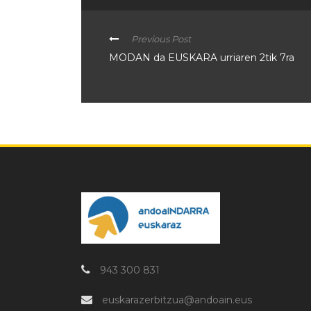
Previous Post
MODAN da EUSKARA urriaren 2tik 7ra
943 300 831
euskarazerbitzua@andoain.eus