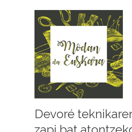
Devoré teknikare
zapi bat atontzek