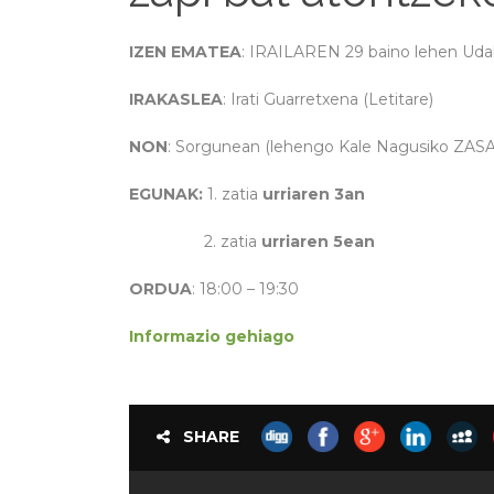
IZEN EMATEA
: IRAILAREN 29 baino lehen Uda
IRAKASLEA
: Irati Guarretxena (Letitare)
NON
: Sorgunean (lehengo Kale Nagusiko ZASA
EGUNAK:
1. zatia
urriaren 3an
2. zatia
urriaren 5ean
ORDUA
: 18:00 – 19:30
Informazio gehiago
SHARE