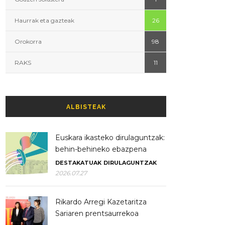
Haurrak eta gazteak
26
Orokorra
98
RAKS
11
ALBISTEAK
Euskara ikasteko dirulaguntzak:
behin-behineko ebazpena
DESTAKATUAK
DIRULAGUNTZAK
2026.07.27
Rikardo Arregi Kazetaritza
Sariaren prentsaurrekoa