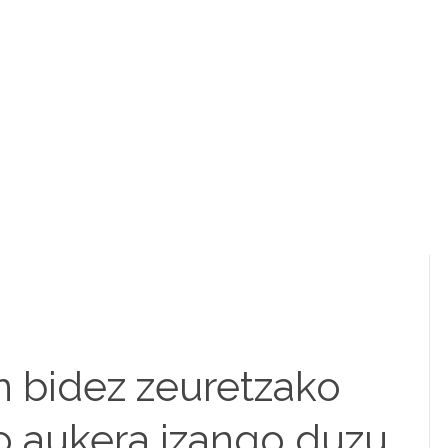
n bidez zeuretzako
o aukera izango duzu.