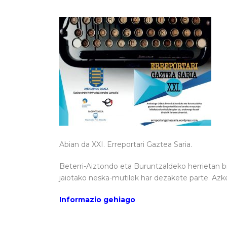
Abian da XXI. Erreportari Gaztea Saria.
Beterri-Aiztondo eta Buruntzaldeko herrietan b
jaiotako neska-mutilek har dezakete parte. Az
Informazio gehiago