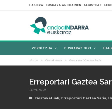
HASIERA
EUSKARA ANDOAINEN
ALBISTEAK
LEG
ZERBITZUA
EUSKARAZ BIZI
HAU
Home
>
Destakatuak
>
Erreportari Gaztea Saria.
Erreportari Gaztea Sar
2018.04.23
Destakatuak
,
Erreportari Gaztea Saria
,
H