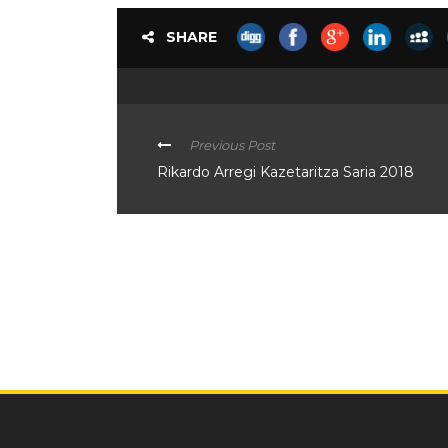
SHARE
Previous Post
Rikardo Arregi Kazetaritza Saria 2018