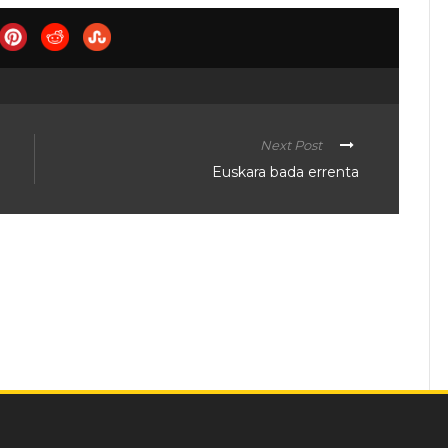
Next Post
Euskara bada errenta