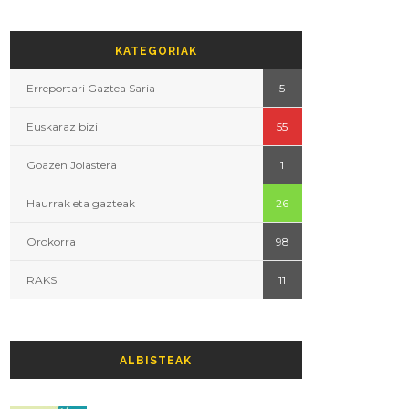
KATEGORIAK
Erreportari Gaztea Saria
5
Euskaraz bizi
55
Goazen Jolastera
1
Haurrak eta gazteak
26
Orokorra
98
RAKS
11
ALBISTEAK