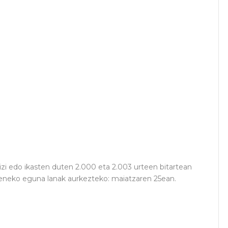
izi edo ikasten duten 2.000 eta 2.003 urteen bitartean
keneko eguna lanak aurkezteko: maiatzaren 25ean.