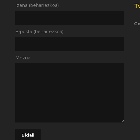
T
Izena (beharrezkoa)
Co
E-posta (beharrezkoa)
Mezua