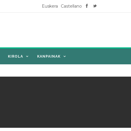
Euskera
Castellano
KIROLA
KANPAINAK