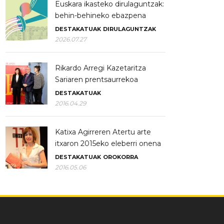
Euskara ikasteko dirulaguntzak:
behin-behineko ebazpena
DESTAKATUAK
DIRULAGUNTZAK
2026.07.27
Rikardo Arregi Kazetaritza
Sariaren prentsaurrekoa
DESTAKATUAK
2016.04.29
Katixa Agirreren Atertu arte
itxaron 2015eko eleberri onena
DESTAKATUAK
OROKORRA
2016.05.06