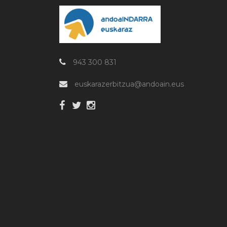
943 300 831
euskarazerbitzua@andoain.eus