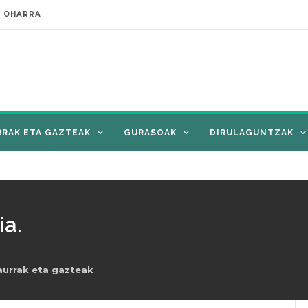
E OHARRA
RRAK ETA GAZTEAK
GURASOAK
DIRULAGUNTZAK
ia.
aurrak eta gazteak