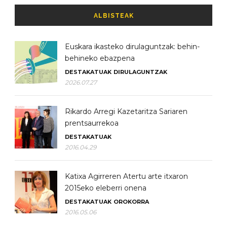
ALBISTEAK
Euskara ikasteko dirulaguntzak: behin-
behineko ebazpena
DESTAKATUAK
DIRULAGUNTZAK
2026.07.27
Rikardo Arregi Kazetaritza Sariaren
prentsaurrekoa
DESTAKATUAK
2016.04.29
Katixa Agirreren Atertu arte itxaron
2015eko eleberri onena
DESTAKATUAK
OROKORRA
2016.05.06