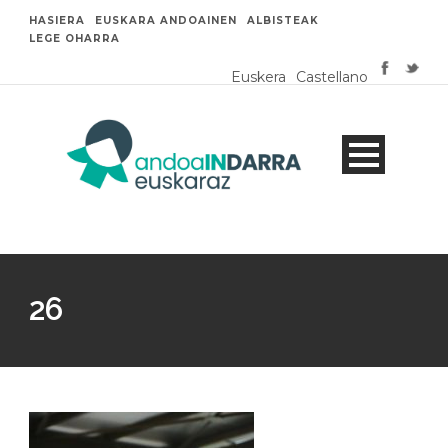
HASIERA
EUSKARA ANDOAINEN
ALBISTEAK
LEGE OHARRA
Euskera
Castellano
26