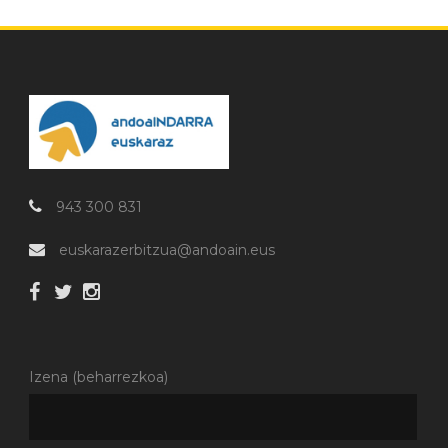
943 300 831
euskarazerbitzua@andoain.eus
Izena (beharrezkoa)