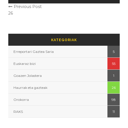
Previous Post
26
KATEGORIAK
Erreportari Gaztea Saria
5
Euskaraz bizi
55
Goazen Jolastera
1
Haurrak eta gazteak
26
Orokorra
98
RAKS
11