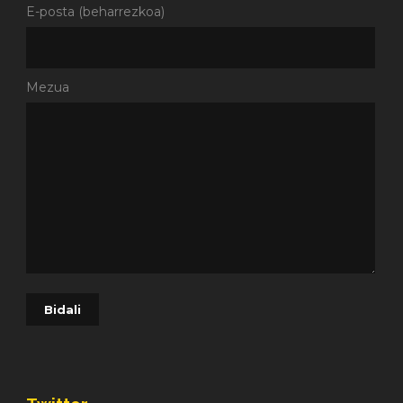
E-posta (beharrezkoa)
Mezua