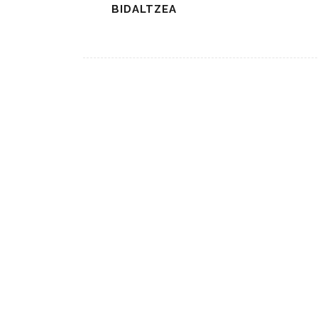
BIDALTZEA