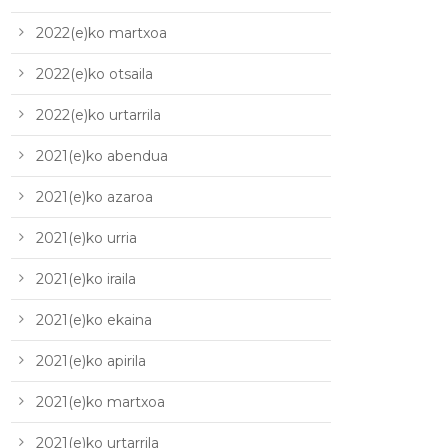
2022(e)ko martxoa
2022(e)ko otsaila
2022(e)ko urtarrila
2021(e)ko abendua
2021(e)ko azaroa
2021(e)ko urria
2021(e)ko iraila
2021(e)ko ekaina
2021(e)ko apirila
2021(e)ko martxoa
2021(e)ko urtarrila