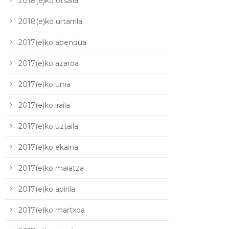
2018(e)ko otsaila
2018(e)ko urtarrila
2017(e)ko abendua
2017(e)ko azaroa
2017(e)ko urria
2017(e)ko iraila
2017(e)ko uztaila
2017(e)ko ekaina
2017(e)ko maiatza
2017(e)ko apirila
2017(e)ko martxoa