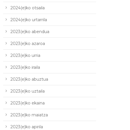
2024(e)ko otsaila
2024(e)ko urtarrila
2023(e)ko abendua
2023(e)ko azaroa
2023(e)ko urria
2023(e)ko iraila
2023(e)ko abuztua
2023(e)ko uztaila
2023(e)ko ekaina
2023(e)ko maiatza
2023(e)ko apirila