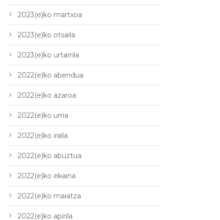
2023(e)ko martxoa
2023(e)ko otsaila
2023(e)ko urtarrila
2022(e)ko abendua
2022(e)ko azaroa
2022(e)ko urria
2022(e)ko iraila
2022(e)ko abuztua
2022(e)ko ekaina
2022(e)ko maiatza
2022(e)ko apirila