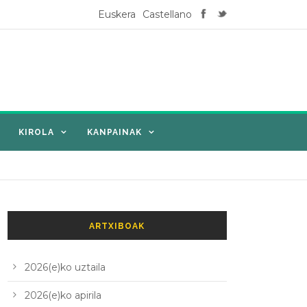
Euskera
Castellano
KIROLA
KANPAINAK
ARTXIBOAK
2026(e)ko uztaila
2026(e)ko apirila