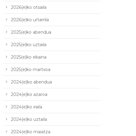
2026(e)ko otsaila
2026(e)ko urtarrila
2025(e)ko abendua
2025(e)ko uztaila
2025(e)ko ekaina
2025(e)ko martxoa
2024(e)ko abendua
2024(e)ko azaroa
2024(e)ko iraila
2024(e)ko uztaila
2024(e)ko maiatza