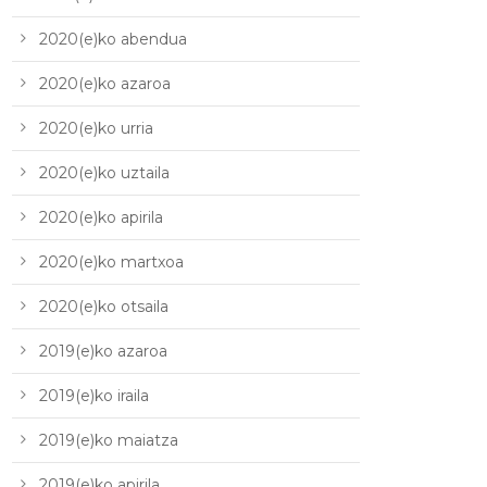
2020(e)ko abendua
2020(e)ko azaroa
2020(e)ko urria
2020(e)ko uztaila
2020(e)ko apirila
2020(e)ko martxoa
2020(e)ko otsaila
2019(e)ko azaroa
2019(e)ko iraila
2019(e)ko maiatza
2019(e)ko apirila