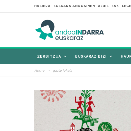
HASIERA
EUSKARA ANDOAINEN
ALBISTEAK
LEG
ZERBITZUA
EUSKARAZ BIZI
HAU
Home
>
gazte lokala