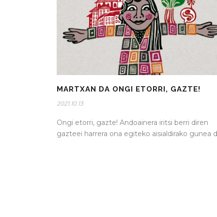
MARTXAN DA ONGI ETORRI, GAZTE!
2021.10.13
Ongi etorri, gazte! Andoainera iritsi berri diren
gazteei harrera ona egiteko aisialdirako gunea d