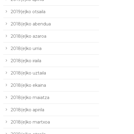
2019(e)ko otsaila
2018(e)ko abendua
2018(e)ko azaroa
2018(e)ko urria
2018(e)ko iraila
2018(e)ko uztaila
2018(e)ko ekaina
2018(e)ko maiatza
2018(e)ko apirila
2018(e)ko martxoa